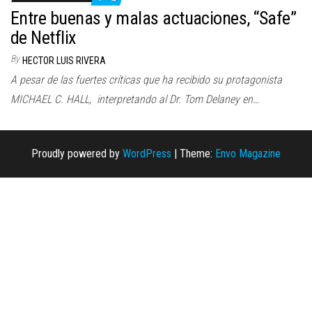
n
Entre buenas y malas actuaciones, “Safe”
de Netflix
By
HECTOR LUIS RIVERA
A pesar de las fuertes críticas que ha recibido su protagonista
MICHAEL C. HALL, interpretando al Dr. Tom Delaney en…
Proudly powered by
WordPress
|
Theme:
Envo Magazine