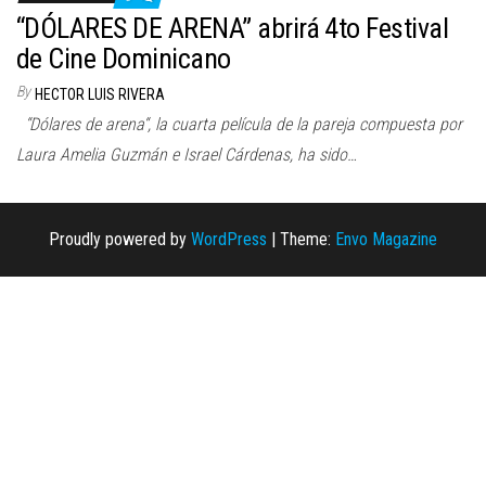
n
“DÓLARES DE ARENA” abrirá 4to Festival
de Cine Dominicano
By
HECTOR LUIS RIVERA
“Dólares de arena“, la cuarta película de la pareja compuesta por
Laura Amelia Guzmán e Israel Cárdenas, ha sido…
Proudly powered by
WordPress
|
Theme:
Envo Magazine