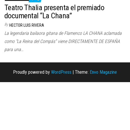
n
Teatro Thalia presenta el premiado
documental “La Chana”
By
HECTOR LUIS RIVERA
La legendaria bailaora gitana de Flamenco LA CHANA aclamada
como “La Reina del Compás” viene DIRECTAMENTE DE ESPAÑA
para una…
Proudly powered by
WordPress
|
Theme:
Envo Magazine