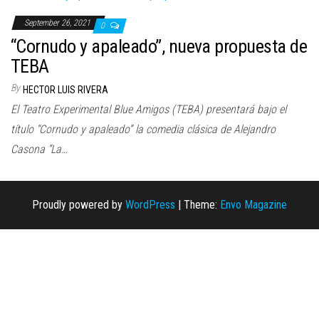
n
September 26, 2021
0
“Cornudo y apaleado”, nueva propuesta de
TEBA
By
HECTOR LUIS RIVERA
El Teatro Experimental Blue Amigos (TEBA) presentará bajo el
título “Cornudo y apaleado” la comedia clásica de Alejandro
Casona “La…
Proudly powered by
WordPress
|
Theme:
Envo Magazine