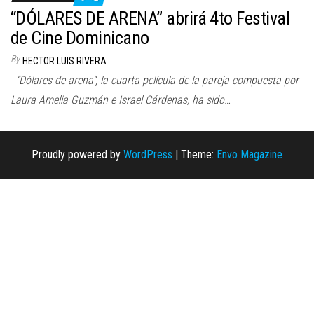
n
“DÓLARES DE ARENA” abrirá 4to Festival
de Cine Dominicano
By
HECTOR LUIS RIVERA
“Dólares de arena“, la cuarta película de la pareja compuesta por
Laura Amelia Guzmán e Israel Cárdenas, ha sido…
Proudly powered by
WordPress
|
Theme:
Envo Magazine