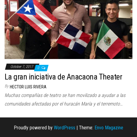
n
October 7, 2017
0
La gran iniciativa de Anacaona Theater
By
HECTOR LUIS RIVERA
Muchas compañías de teatro se han movilizado a ayudar a las
comunidades afectadas por el huracán María y el terremoto…
Proudly powered by
WordPress
|
Theme:
Envo Magazine