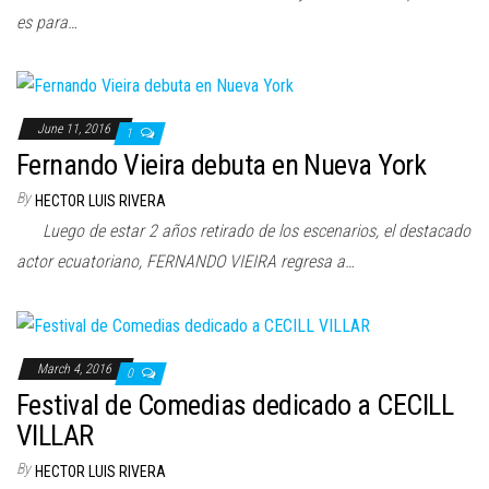
es para…
June 11, 2016
1
Fernando Vieira debuta en Nueva York
By
HECTOR LUIS RIVERA
Luego de estar 2 años retirado de los escenarios, el destacado
actor ecuatoriano, FERNANDO VIEIRA regresa a…
March 4, 2016
0
Festival de Comedias dedicado a CECILL
VILLAR
By
HECTOR LUIS RIVERA