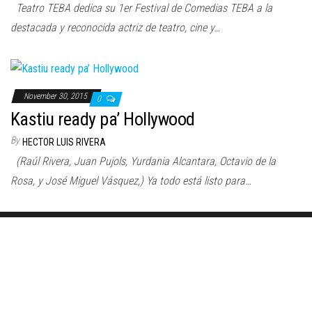
Teatro TEBA dedica su 1er Festival de Comedias TEBA a la
destacada y reconocida actriz de teatro, cine y…
November 30, 2015
0
Kastiu ready pa’ Hollywood
By
HECTOR LUIS RIVERA
(Raúl Rivera, Juan Pujols, Yurdania Alcantara, Octavio de la
Rosa, y José Miguel Vásquez,) Ya todo está listo para…
Proudly powered by
WordPress
|
Theme:
Envo Magazine