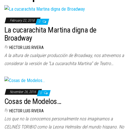
n
February 22, 2018
0
La cucarachita Martina digna de
Broadway
By
HECTOR LUIS RIVERA
A la altura de cualquier producción de Broadway, nos atrevemos a
considerar la versión de “La cucarachita Martina” de Teatro…
November 26, 2016
0
Cosas de Modelos…
By
HECTOR LUIS RIVERA
Los que no la conocemos personalmente nos imaginamos a
CELINÉS TORIBIO como la Leona Helmsley del mundo hispano. No