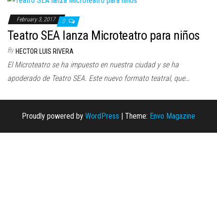
February 3, 2017
0
Teatro SEA lanza Microteatro para niños
By
HECTOR LUIS RIVERA
El Microteatro se ha impuesto en nuestra ciudad y se ha
apoderado de Teatro SEA. Este nuevo formato teatral, que…
Proudly powered by
WordPress
|
Theme:
Envo Magazine