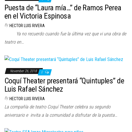
n
Puesta de “Laura mía…” de Ramos Perea
en el Victoria Espinosa
By
HECTOR LUIS RIVERA
Ya no recuerdo cuando fue la última vez que vi una obra de
teatro en…
November 26, 2018
0
Coquí Theater presentará “Quintuples” de
Luis Rafael Sánchez
By
HECTOR LUIS RIVERA
La compañía de teatro Coquí Theater celebra su segundo
aniversario e invita a la comunidad a disfrutar de la puesta…