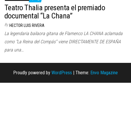
n
Teatro Thalia presenta el premiado
documental “La Chana”
By
HECTOR LUIS RIVERA
La legendaria bailaora gitana de Flamenco LA CHANA aclamada
como “La Reina del Compás” viene DIRECTAMENTE DE ESPAÑA
para una…
Proudly powered by
WordPress
|
Theme:
Envo Magazine