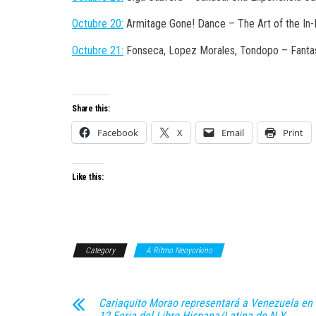
Octubre 20:
Armitage Gone! Dance – The Art of the In
Octubre 21:
Fonseca, Lopez Morales, Tondopo – Fanta
Share this:
Facebook
X
Email
Print
Like this:
Category
A Ritmo Neoyorkino
Cariaquito Morao representará a Venezuela en 
12 Feria del Libro Hispana/Latina de N.Y.