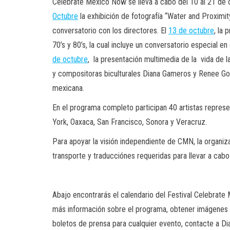
Celebrate Mexico Now se lleva a cabo del 10 al 21 de 
Octubre
la exhibición de fotografía “Water and Proximit
conversatorio con los directores. El
13 de octubre
, la
70’s y 80’s, la cual incluye un conversatorio especial en 
de octubre
, la presentación multimedia de la vida de l
y compositoras biculturales Diana Gameros y Renee Gou
mexicana.
En el programa completo participan 40 artistas represe
York, Oaxaca, San Francisco, Sonora y Veracruz.
Para apoyar la visión independiente de CMN, la organi
transporte y traducciónes requeridas para llevar a cabo
Abajo encontrarás el calendario del Festival Celebrat
más información sobre el programa, obtener imágenes ad
boletos de prensa para cualquier evento, contacte a D