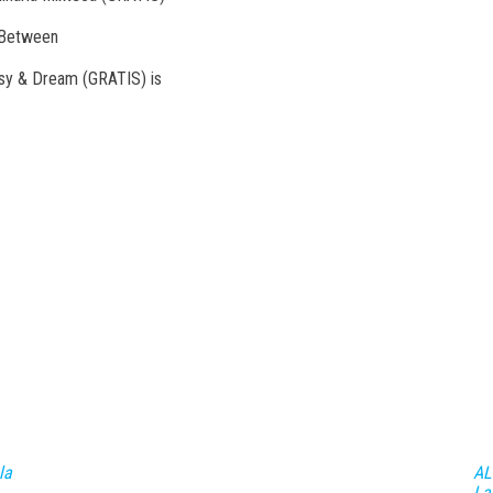
-Between
sy & Dream (GRATIS) is
la
AL
La