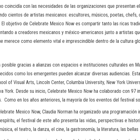
no coincidía con las necesidades de las organizaciones que presentan el
do cientos de artistas mexicanos: escultores, músicos, poetas, chefs, c
val. El objetivo de Celebrate Mexico Now es compartir tanto las ricas tr
ntando a creadores mexicanos y méxico-americanos junto a artistas qu
ue merece como elemento vital e imprescindible dentro de la cultura glo
sible gracias a alianzas con espacios e instituciones culturales en Man
ablecidos como los emergentes pueden alcanzar diversas audiencias. Est
ool of Visual Arts, Lincoln Center, Columbia University, New York Unive
a York. Desde su inicio, Celebrate Mexico Now ha colaborado con 97 inst
omo en los años anteriores, la mayoría de los eventos del festival son 
lebrate Mexico Now, Claudia Norman ha organizado una programación inspi
espíritu, el festival de este año presenta las vidas, perspectivas e his
ca, el teatro, la danza, el cine, la gastronomía, la literatura, las bellas 