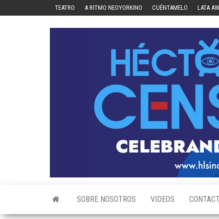
Skip
TEATRO
A RITMO NEOYORKINO
CUÉNTAMELO
LATA A
to
the
content
SOBRE NOSOTROS
VIDEOS
CONTAC