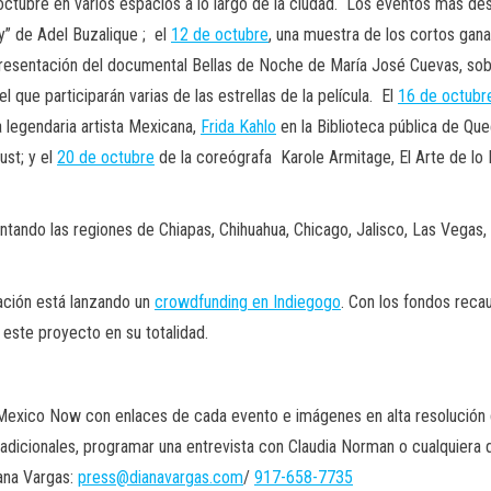
octubre en varios espacios a lo largo de la ciudad. Los eventos más d
y” de Adel Buzalique ; el
12 de octubre
, una muestra de los cortos gana
 presentación del documental Bellas de Noche de María José Cuevas, sobr
el que participarán varias de las estrellas de la película. El
16 de octubr
a legendaria artista Mexicana,
Frida Kahlo
en la Biblioteca pública de Que
st; y el
20 de octubre
de la coreógrafa Karole Armitage, El Arte de lo 
ntando las regiones de Chiapas, Chihuahua, Chicago, Jalisco, Las Vegas
zación está lanzando un
crowdfunding en Indiegogo
. Con los fondos reca
 este proyecto en su totalidad.
e Mexico Now con enlaces de cada evento e imágenes en alta resolución
icionales, programar una entrevista con Claudia Norman o cualquiera de 
iana Vargas:
press@dianavargas.com
/
917-658-7735