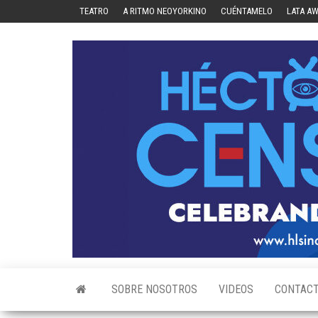
Skip
TEATRO
A RITMO NEOYORKINO
CUÉNTAMELO
LATA A
to
the
content
SOBRE NOSOTROS
VIDEOS
CONTAC