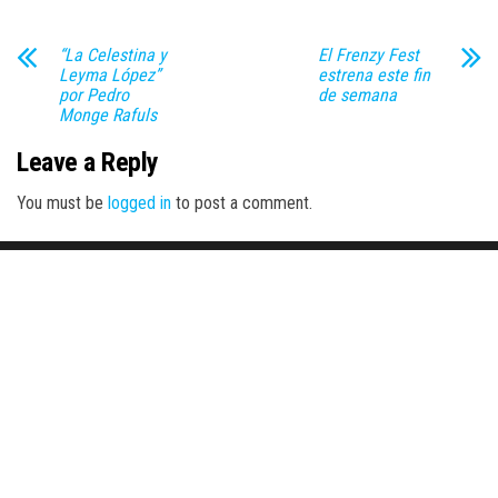
“La Celestina y
El Frenzy Fest
Leyma López”
estrena este fin
por Pedro
de semana
Monge Rafuls
Leave a Reply
You must be
logged in
to post a comment.
Proudly powered by
WordPress
|
Theme:
Envo Magazine