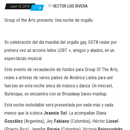
n
By
HECTOR LUIS RIVERA
June 15, 2019
0
Group of the Arts presenta: Una noche de orgullo.
En celebración del día mundial del orgullo gay, GOTA reúne por
primera vez un arcoiris latinx LGBT +, amigos y aliados, en un
espectáculo musical.
Este evento de recaudación de fondos para Group Of The Arts,
reúne a artistas de varios países de América Latina para unir
fuerzas en esta noche única de música y danza. Un miscast,
Burlesque, se encuentra con un Broadway bares mashup.
Esta noche inolvidable será presentada por nada más y nada
menos que la icónica
Jeannie Sol
. La acompañan Eliana
González
(Argentina), Jey
Fabiano
(Colombia), Héctor
Lionel
(Puerto Rico), Jennifer
Pernia
(Colombia), Victoria
Raigorodsky