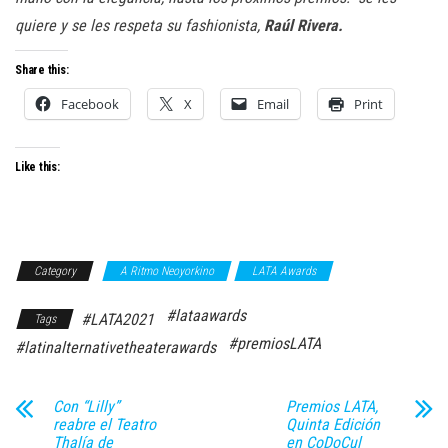
quiere y se les respeta su fashionista,
Raúl Rivera.
Share this:
Facebook
X
Email
Print
Like this:
Category
A Ritmo Neoyorkino
LATA Awards
#lataawards
#LATA2021
Tags
#premiosLATA
#latinalternativetheaterawards
Con “Lilly”
Premios LATA,
reabre el Teatro
Quinta Edición
Thalía de
en CoDoCul