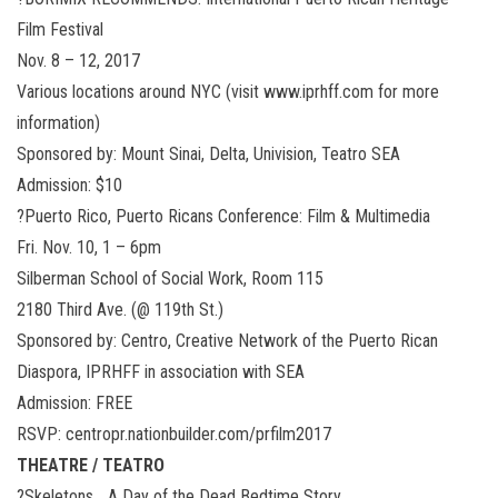
Film Festival
Nov. 8 – 12, 2017
Various locations around NYC (visit www.iprhff.com for more
information)
Sponsored by: Mount Sinai, Delta, Univision, Teatro SEA
Admission: $10
?Puerto Rico, Puerto Ricans Conference: Film & Multimedia
Fri. Nov. 10, 1 – 6pm
Silberman School of Social Work, Room 115
2180 Third Ave. (@ 119th St.)
Sponsored by: Centro, Creative Network of the Puerto Rican
Diaspora, IPRHFF in association with SEA
Admission: FREE
RSVP: centropr.nationbuilder.com/prfilm2017
THEATRE / TEATRO
?Skeletons… A Day of the Dead Bedtime Story