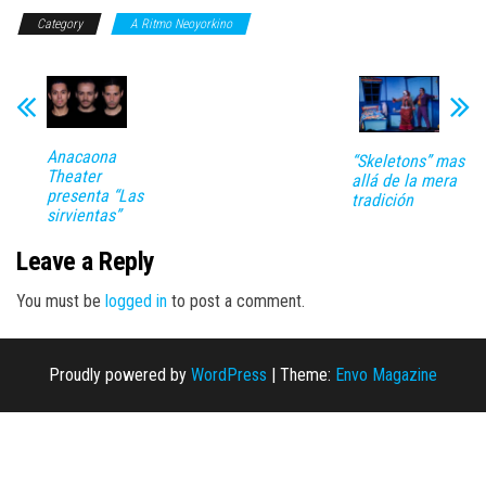
Category
A Ritmo Neoyorkino
Anacaona
“Skeletons” mas
Theater
allá de la mera
presenta “Las
tradición
sirvientas”
Leave a Reply
You must be
logged in
to post a comment.
Proudly powered by
WordPress
|
Theme:
Envo Magazine