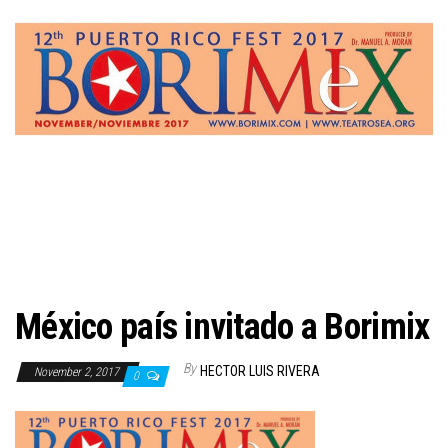
n
México país invitado a Borimix
By
HECTOR LUIS RIVERA
November 2, 2017
0