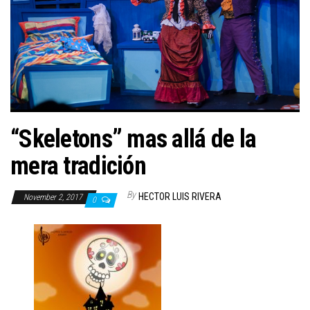
n
“Skeletons” mas allá de la
mera tradición
By
HECTOR LUIS RIVERA
November 2, 2017
0