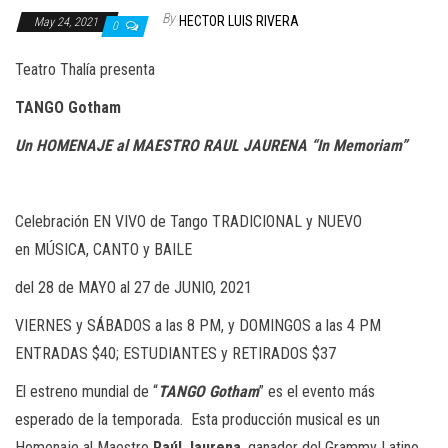
n
By
HECTOR LUIS RIVERA
May 24, 2021
0
Teatro Thalía
presenta
TANGO Gotham
Un HOMENAJE al MAESTRO RAUL JAURENA
“In Memoriam
”
Celebración
EN VIVO
de Tango
TRADICIONAL
y
NUEVO
en
MÚSICA
,
CANTO
y
BAILE
del 28 de MAYO al 27 de JUNIO, 2021
VIERNES y SÁBADOS a las 8 PM, y DOMINGOS a las 4 PM
ENTRADAS $40
;
ESTUDIANTES y RETIRADOS $37
El estreno mundial de “
TANGO Gotham
”
es el evento más
esperado de la temporada. Esta producción musical es un
Homenaje al Maestro
Raúl Jaurena
,
ganador del
Grammy Latino
,