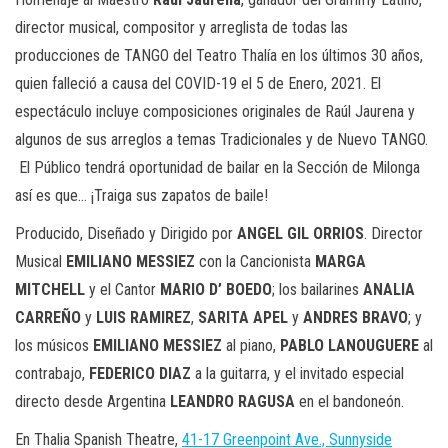
director musical, compositor y arreglista de todas las
producciones de TANGO del
Teatro Thalía
en los últimos 30 años,
quien falleció a causa del COVID-19 el 5 de Enero, 2021. El
espectáculo incluye composiciones originales de
Raúl Jaurena
y
algunos de sus arreglos a temas Tradicionales y de Nuevo TANGO.
El Público tendrá oportunidad de bailar en la Sección de Milonga
así es que… ¡Traiga sus zapatos de baile!
Producido, Diseñado y Dirigido por
ANGEL GIL ORRIOS
. Director
Musical
EMILIANO MESSIEZ
con la Cancionista
MARGA
MITCHELL
y el Cantor
MARIO D’ BOEDO
; los bailarines
ANALIA
CARREÑO
y
LUIS RAMIREZ
,
SARITA APEL
y
ANDRES BRAVO
; y
los músicos
EMILIANO MESSIEZ
al piano,
PABLO LANOUGUERE
al
contrabajo,
FEDERICO DIAZ
a la guitarra, y el invitado especial
directo desde Argentina
LEANDRO RAGUSA
en el bandoneón.
En Thalia Spanish Theatre,
41-17 Greenpoint Ave., Sunnyside