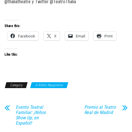
@thaliatheatre
y Twitter
@TeatroThalia
Share this:
Facebook
X
Email
Print
Like this:
Category
A Ritmo Neoyorkino
Evento Teatral
Premio al Teatro
Familiar: ¡Niños
Real de Madrid
Show Up, en
Español!