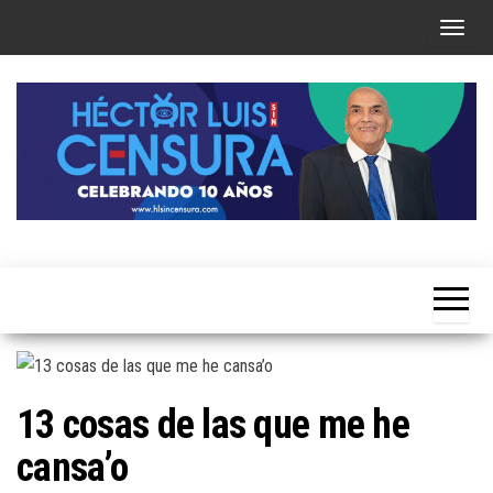
Skip
T
to
o
the
g
content
g
l
e
n
a
Héctor
v
Luis Sin
i
Censura
g
a
t
13 cosas de las que me he
i
cansa’o
o