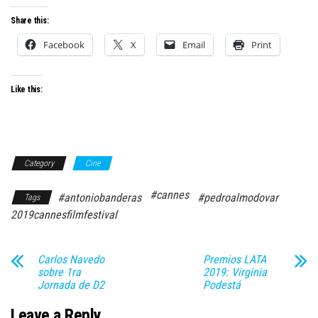
Share this:
Facebook
X
Email
Print
Like this:
Category
Cine
#cannes
#antoniobanderas
#pedroalmodovar
Tags
2019cannesfilmfestival
Carlos Navedo
Premios LATA
sobre 1ra
2019: Virginia
Jornada de D2
Podestá
Leave a Reply