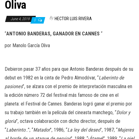
n
Oliva
By
HECTOR LUIS RIVERA
June 4, 2019
0
“
ANTONIO BANDERAS, GANADOR EN CANNES
“
por Manolo García Oliva
Debieron pasar 37 años para que Antonio Banderas después de su
debut en 1982 en la cinta de Pedro Almodóvar, “
Laberinto de
pasiones
”, se alzara con el premio de interpretación masculina en
la edición número 72 del festival más famoso de cine en el
planeta: el Festival de Cannes. Banderas logró ganar el premio por
su trabajo también en la película del cineasta manchego, “
Dolor y
gloria
”, octava colaboración con dicho director, después de
“
Laberinto
…”; “
Matador
”, 1986; “
La ley del deseo
”, 1987; “
Mujeres
al borde de un ataque de nervios
”, 1988; “¡
Átame
!”, 1989; “
La piel