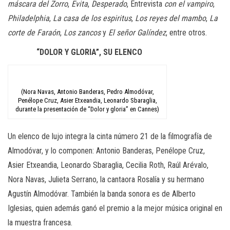
máscara del Zorro
,
Evita
,
Desperado
, Entrevista
con el vampiro
,
Philadelphia
,
La casa de los espiritus
,
Los reyes del mambo
,
La
corte de Faraón
,
Los zancos
y
El señor Galíndez
, entre otros.
“DOLOR Y GLORIA”, SU ELENCO
(Nora Navas, Antonio Banderas, Pedro Almodóvar,
Penélope Cruz, Asier Etxeandia, Leonardo Sbaraglia,
durante la presentación de “Dolor y gloria” en Cannes)
Un elenco de lujo integra la cinta número 21 de la filmografía de
Almodóvar, y lo componen: Antonio Banderas, Penélope Cruz,
Asier Etxeandia, Leonardo Sbaraglia, Cecilia Roth, Raúl Arévalo,
Nora Navas, Julieta Serrano, la cantaora Rosalía y su hermano
Agustín Almodóvar. También la banda sonora es de Alberto
Iglesias, quien además ganó el premio a la mejor música original en
la muestra francesa.