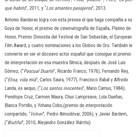
que habito
”, 2011; y “
Los amantes pasajeros
”, 2013.
Antonio Banderas logra con esta presea el que haga compañía a su
Goya de Honor, el premio de cinematografía de España, Platino de
Honor, Premio Donostia del Festival de San Sebastián, el European
Film Award, y cuatro nominaciones a los Globos de Oro. También le
convierte en ser el doceavo actor español que consigue el premio
de interpretación en esa muestra filmica, después de José Luis
Gómez, (“
Pascual Duarte
”, Ricardo Franco, 1976); Fernando Rey,
(“
Elisa, vida mía
”, Carlos Saura, 1977); Francisco Rabal y Alfredo
Landa, ex aequo, (“
Los santos inocentes
”, Mario Camus, 1984);
Penélope Cruz, Carmen Maura, Chus Lampreave, Lola Dueñas,
Blanca Portillo, y Yohana Cobo,(premio de interpretación
compartido, “
Volver
”, Pedro Almodóvar, 2006); y Javier Bardem,
(“
Biutiful
”, 2010, Alejandro González Iñárritu).