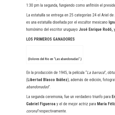
1:30 pm la segunda, fungiendo como anfitrión el presid
La estatuilla se entrega en 25 categorías 24
el
Ariel de 
es una estatuilla diseñada por el escultor mexicano
Ign
homónimo del escritor uruguayo
José Enrique Rodó,
y
LOS PRIMEROS GANADORES
(Dolores del Rio en “Las abandonadas”.)
En la producción de 1945, la película “
La barraca
”, obt
(
Libertad Blasco Ibáñez
); además de edición, fotogra
abandonadas
”.
La segunda ceremonia, fue un verdadero triunfo para
E
Gabriel Figueroa
y el de mejor actriz para
María Féli
corona
”
respectivamente
.