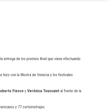
a entrega de los premios Ariel que viene efectu
ando
se hizo con la
Mostra
de Venecia y los festivales
oberto
Fiesco
y
Verónica
Toussaint
al frente de la
americanos y 77 cortometrajes.