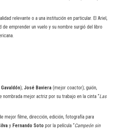
lidad relevante o a una institución en particular
. El
Ariel,
 de emprender un vuelo y su nombre surgió del libro
ericana.
o
Gavaldón
);
José Baviera
(mejor
coactor
);
guión
,
e nombrada mejor actriz por su trabajo en la cinta “
Las
de mejor filme, dirección, edición, fotografía para
ilva
y
Fernando Soto
por la película “
Campeón sin