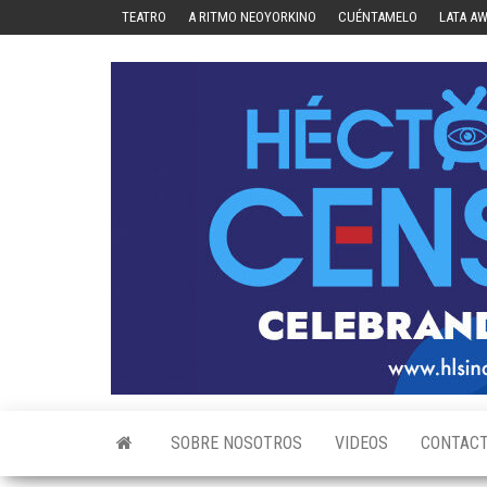
Skip
TEATRO
A RITMO NEOYORKINO
CUÉNTAMELO
LATA A
to
the
content
SOBRE NOSOTROS
VIDEOS
CONTAC