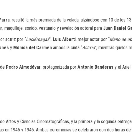
Parra
, resultó la más premiada de la velada, alzándose con 10 de los 13 
ón, maquillaje, sonido,
vestuario y revelación actoral para
Juan Daniel Ga
or actriz por “
Luciérnagas
”;
Luis Albert
i, mejor actor por “
Mano de ob
iones
y
Mónica del Carmen
ambos la cinta “
Asfixia
”; mientras que
los m
, de
Pedro Almodóvar
, protagonizada por
Antonio Banderas
y el Ariel
 Artes y Ciencias Cinematográficas, y la primera y la segunda entrega s
as en 1945 y 1946. Ambas ceremonias se celebraron con dos horas de d