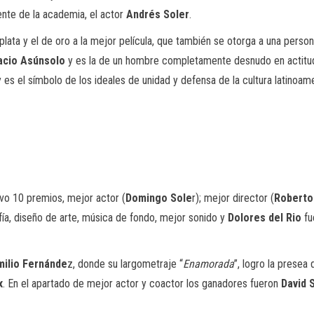
ente de la academia, el actor
Andrés Soler
.
plata y
el de
oro
a la mejor película
, que también se otorga a una persona
acio
Asúnsolo
y es la de un hombre completamente desnudo en actitud
 es el símbolo de los ideales de unidad y defensa de la cultura latinoam
uvo 10 premios, mejor actor (
Domingo Sole
r)
; mejor director (
Robert
fía, diseño de arte, música de fondo
, mejor sonido y
Dolores del Rio
fu
milio Fernánde
z, donde su largometraje “
Enamorada
”
, logro la presea 
x
. En el apartado de mejor actor y
coactor
los ganadores fueron
David S