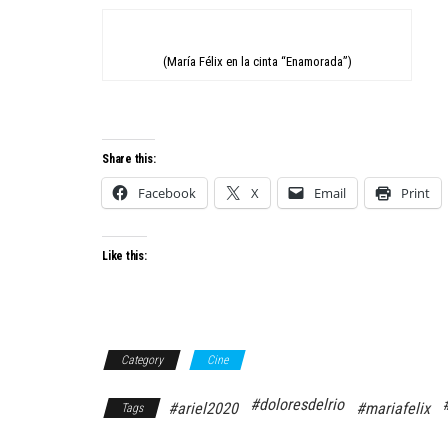
(María Félix en la cinta “Enamorada”)
Share this:
Facebook
X
Email
Print
Like this:
Category
Cine
#doloresdelrio
#ariel2020
#mariafelix
Tags