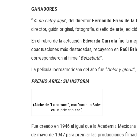
GANADORES
“
Ya no estoy aqu
í”
, del director
Fernando Frías de la 
director,
guión
original, fotografía, diseño de arte, edici
En el rubro de la actuación
Edwarda
Gurrola
fue la mej
coactuaciones
más
destacadas, recayeron en
Raúl Br
correspondieron al filme “
Belzebuth
”.
La película iberoamericana del año fue “
Dolor y gloria
”
PREMIO ARIEL: SU HISTORIA
(Afiche de “La barraca”, con Domingo Soler
en un primer plano.)
Fue creado en 1946 al igual que la Academia Mexicana de
de mayo de 1947 para premiar las producciones filmad