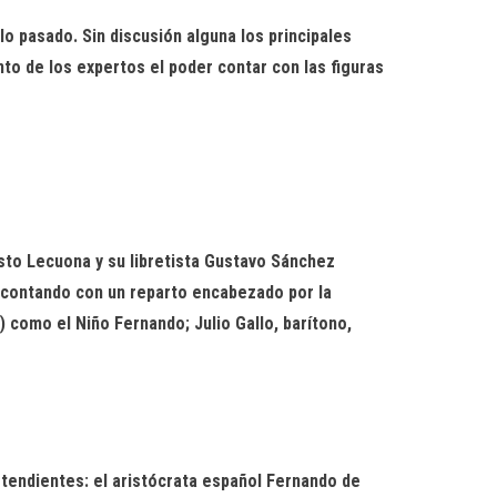
o pasado. Sin discusión alguna los principales
to de los expertos el poder contar con las figuras
esto
Lecuona
y su libretista Gustavo Sán
chez
contando con un reparto encabezado por la
) como el Niño Fernando; Julio Gallo,
barítono,
retendientes: el aristócrata español Fernando de