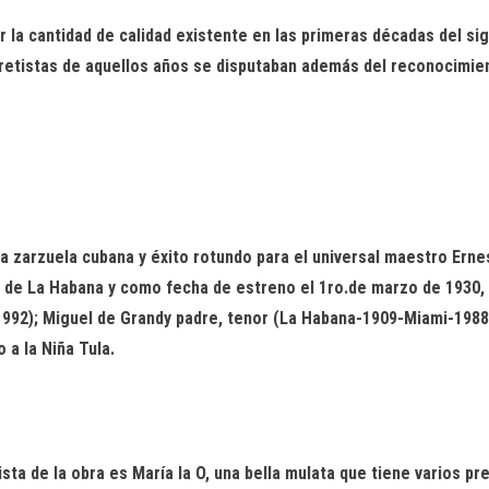
la cantidad de calidad existente en las primeras décadas del sigl
bretistas de aquellos años se disputaban además del reconocimien
la zarzuela cubana y éxito rotundo para el universal maestro Ern
de La Habana
y como fecha de estreno el 1ro.
de marzo de 1930,
1992)
; Miguel de
Grandy
padre
, tenor
(
La Habana-
1909-
Miami-
1988
 a la Niña Tula.
sta de la obra es María la O, una bella mulata que tiene varios p