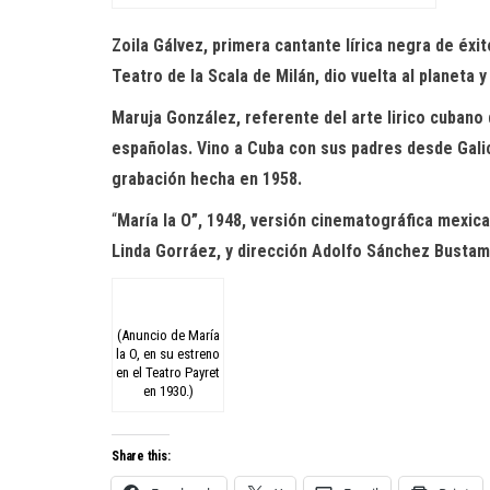
Zoila Gálvez, primera cantante lírica negra de é
Teatro de la
Scala
de Milán, dio vuelta al planeta 
Maruja González, referente del arte lirico cubano
españolas. Vino a Cuba con sus padres desde Gali
grabación hecha en 1958
.
“
María la O”, 1948, versión cinematográfica mexic
Linda
Gorráez
, y dirección Adolfo Sánchez Busta
(Anuncio de María
la O, en su estreno
en el Teatro Payret
en 1930.)
Share this: