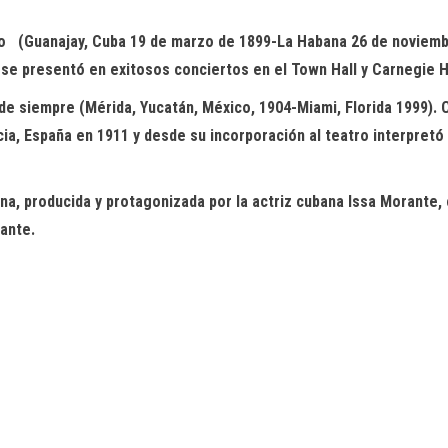
xito (Guanajay, Cuba 19 de marzo de 1899-La Habana 26 de
noviemb
y se presentó en exitosos conciertos en el Town Hall y Carnegie 
 de siempre (Mérida, Yucatán, México
,
1904-Miami, Florida 1999).
cia, España
en 1911
y desde su incorporación al teatro interpretó 
ana, producida y protagonizada por la actriz cubana
Issa
Morante, c
mante.