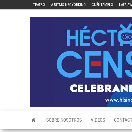
Skip
TEATRO
A RITMO NEOYORKINO
CUÉNTAMELO
LATA A
to
the
content
SOBRE NOSOTROS
VIDEOS
CONTAC