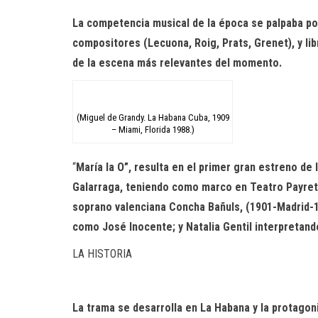
La competencia musical de la época se palpaba por 
compositores
(
Lecuona
, Roig, Prats,
Grenet
),
y li
de la escena más relevantes
del momento.
(Miguel de Grandy. La Habana Cuba, 1909
– Miami, Florida 1988.)
“
María la O”, resulta en el primer gran estreno
de 
Gal
arraga,
t
eniendo como marco en Teatro
Payret
soprano valenciana Concha Bañuls
,
(1901-
Madrid-
como José Inocente; y
Natalia Gentil interpretando
LA HISTORIA
La trama se desarrolla en La Habana y la protagoni