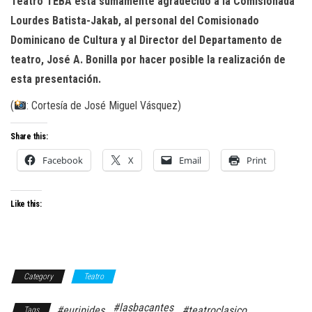
Teatro TEBA está sumamente agradecido a la Comisionada
Lourdes Batista-Jakab, al personal del Comisionado
Dominicano de Cultura y al Director del Departamento de
teatro, José A. Bonilla por hacer posible la realización de
esta presentación.
(
: Cortesía de José Miguel Vásquez)
Share this:
Facebook
X
Email
Print
Like this:
Category
Teatro
#lasbacantes
#euripides
#teatroclasico
Tags