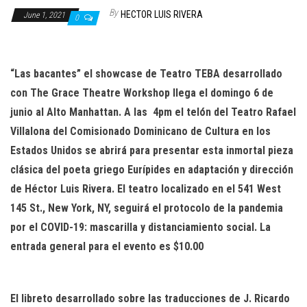
n
By
HECTOR LUIS RIVERA
June 1, 2021
0
“Las bacantes” el showcase de Teatro TEBA desarrollado
con The Grace Theatre Workshop llega el domingo 6 de
junio al Alto Manhattan.
A las
4pm el telón del Teatro Rafael
Villalona del Comisionado Dominicano de Cultura en los
Estados Unidos se abrirá para presentar esta inmortal pieza
clásica del poeta griego Eurípides en adaptación y dirección
de Héctor Luis Rivera.
El teatro localizado en el 541 West
145 St., New York, NY, seguirá el protocolo de la pandemia
por el COVID-19: mascarilla y distanciamiento social. La
entrada general para el evento es $10.00
El libreto desarrollado sobre las traducciones de J. Ricardo