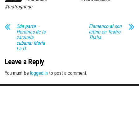
#teatrogriego
2da parte –
Flamenco al son
Heroínas de la
latino en Teatro
zarzuela
Thalia
cubana: Maria
La O
Leave a Reply
You must be
logged in
to post a comment.
Proudly powered by
WordPress
|
Theme:
Envo Magazine