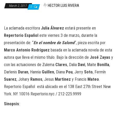
n
By
HECTOR LUIS RIVERA
March 2, 2017
0
La aclamada escritora
Julia Álvarez
estará presente en
Repertorio Español
este viernes 3 de marzo, durante la
presentación de: “
En el nombre de Salomé
“, pieza escrita por
Marco Antonio Rodríguez
basada en la aclamada novela de esta
autora que lleva el mismo título. Bajo la dirección de
José Zayas
y
con las actuaciones de Zulema
Clares
, Dalia
Davi
, Maite
Bonilla
,
Darlenis
Duran
, Hannia
Guillen
, Diana
Pou
, Jerry
Soto
, Fermín
Suarez
, Johary
Ramos
, Jesus
Martinez
y Francis
Mateo
.
Repertorio Español está ubicado en el 138 East 27th Street New
York. NY 10016 Repertorio.nyc / 212-225.9999
Sinopsis
: