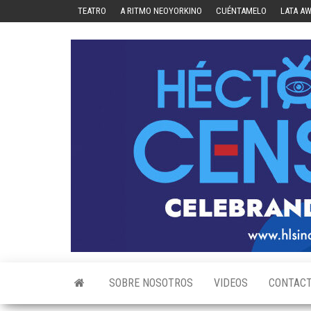
Skip
TEATRO
A RITMO NEOYORKINO
CUÉNTAMELO
LATA A
to
the
content
SOBRE NOSOTROS
VIDEOS
CONTAC