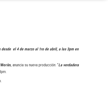
s desde el 4 de marzo al 1ro de abril, a las 3pm en
 Morán
, anuncia su nueva producción: “
La verdadera
 3pm.
o.