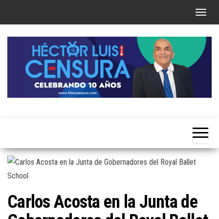
Skip
T
to
o
the
g
content
g
l
e
n
a
Héctor
v
Luis Sin
i
Censura
g
a
t
i
Carlos Acosta en la Junta de
o