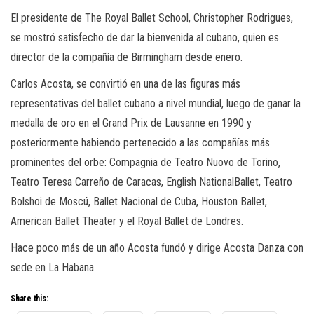
El presidente de
The
Royal Ballet
School
, Christopher
Rodrigues
,
se mostró satisfecho de dar la bienvenida
al cubano, quien es
director de la compañía de Birmingham desde enero.
Carlos Acosta, se convirtió en una de las figuras más
representativas del ballet cubano a nivel mundial, luego de ganar la
medalla de oro en el Grand Prix de
Lausanne
en 1990 y
poster
iormente habiendo pertenecido a las compañías más
prominente
s
del orbe:
Compagnia
de Teatro
Nuovo
de Torino,
Teatro Teresa Carreño de Caracas, English
National
Ballet, Teatro
Bolshoi
de Moscú,
Ballet Nacional de Cuba, Houston
Ballet,
American Ballet
Theater
y el Royal Ballet de Londres.
Ha
ce
poco más de
un año Acosta fundó y dirige Acosta Danza con
sede en La Habana.
Share this: