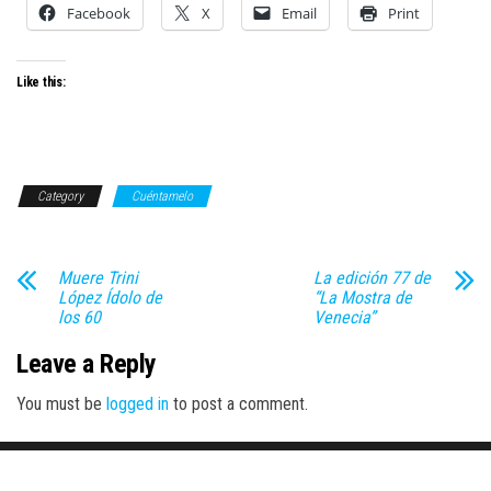
Facebook
X
Email
Print
Like this:
Category
Cuéntamelo
Muere Trini
La edición 77 de
López Ídolo de
“La Mostra de
los 60
Venecia”
Leave a Reply
You must be
logged in
to post a comment.
Proudly powered by
WordPress
|
Theme:
Envo Magazine