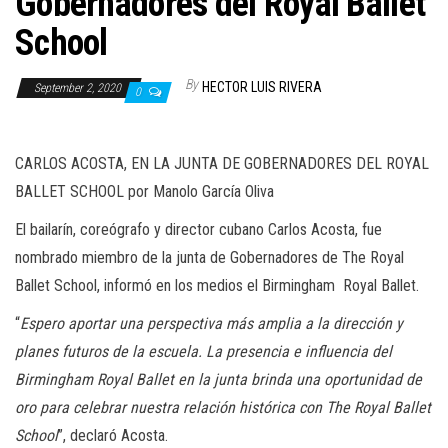
Gobernadores del Royal Ballet
n
School
By
HECTOR LUIS RIVERA
September 2, 2020
0
CARLOS ACOSTA, EN LA JUNTA DE GOBERNADORES DEL ROYAL
BALLET SCHOOL por Manolo García Oliva
El bailarín, coreógrafo y director cubano Carlos Acosta, fue
nombrado miembro de la junta de Gobernadores de
The
Royal
Ballet
School
, informó en los medios el Birmingham Royal Ballet.
“
Espero aportar una perspectiva más amplia a la dirección y
planes futuros de la escuela. La presencia e influencia del
Birmingham Royal Ballet en la junta brinda una oportunidad de
oro para celebrar nuestra relación histórica con
The
Royal Ballet
School
”
, declaró Acosta.