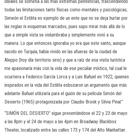
ideales se sometía a las más extremas penitencias, trascendiendo
todas las limitaciones tanto físicas como mentales y psicológicas;
Simeón el Estilita es ejemplo de un ente que no se deja hurtar por
las reglas ni esquemas marcados, pues supo mirar más allá de lo
que a simple vista se vislumbraba y simplemente vivió a su
manera. Lo que entonces ignoraba yo era que este santo, aunque
nacido en Turquía, había vivido en las afueras de la ciudad de
Aleppo (hoy día territorio sirio) y que a raíz de esa visita turística
me apasionaría más con la vida de ese peculiar místico, tal cual le
ocurriera a Federico García Lorca y a Luis Buñuel en 1922, quienes
inspirados en la vida del Estilita esbozaron un argumento que más
adelante Buñuel utilizaría para el guión de su película Simón del
Desierto (1965) protagonizada por Claudio Brook y Silvia Pinal.”
“SIMÓN DEL DESIERTO” sigue presentándose el 22 y 23 de mayo
a las 8pm y el 24 de mayo a las 4pm en Broadway Blackbox
Theater, localizado entre las calles 173 y 174 del Alto Manhattan.