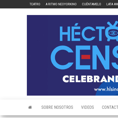
Skip
TEATRO
A RITMO NEOYORKINO
CUÉNTAMELO
LATA A
to
the
content
SOBRE NOSOTROS
VIDEOS
CONTAC