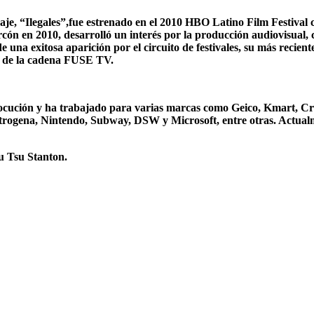
je, “Ilegales”,fue estrenado en el 2010 HBO Latino Film Festival 
cón en 2010, desarrolló un interés por la producción audiovisual, c
una exitosa aparición por el circuito de festivales, su más recien
” de la cadena FUSE TV.
 locución y ha trabajado para varias marcas como Geico, Kmart, 
trogena, Nintendo, Subway, DSW y Microsoft, entre otras. Actualme
u Tsu Stanton.