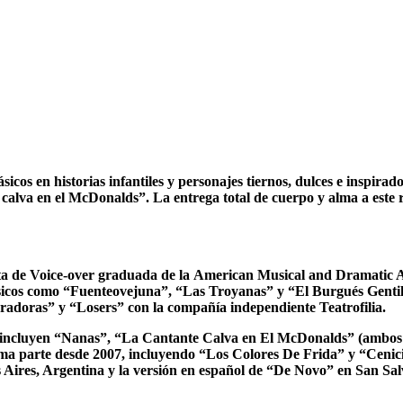
os en historias infantiles y personajes tiernos, dulces e inspirador
calva en el McDonalds”. La entrega total de cuerpo y alma a este r
de Voice-over graduada de la American Musical and Dramatic A
lásicos como “Fuenteovejuna”, “Las Troyanas” y “El Burgués Genti
adoras” y “Losers” con la compañía independiente Teatrofilia.
que incluyen “Nanas”, “La Cantante Calva en El McDonalds” (amb
rma parte desde 2007, incluyendo “Los Colores De Frida” y “Ceni
 Aires, Argentina y la versión en español de “De Novo” en San Sal