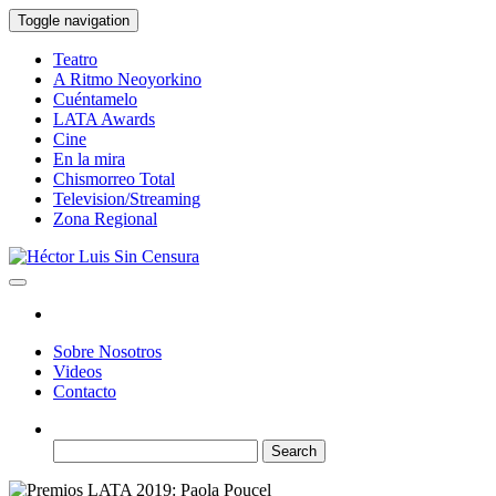
Skip
Toggle navigation
to
the
Teatro
content
A Ritmo Neoyorkino
Cuéntamelo
LATA Awards
Cine
En la mira
Chismorreo Total
Television/Streaming
Zona Regional
Héctor Luis Sin Censura
Sobre Nosotros
Videos
Contacto
Search
for: