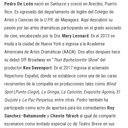
Pedro De León
nació en Santurce y creció en Arecibo, Puerto
Rico. Es egresado del departamento de Inglés del Colegio de
Artes y Ciencias de la U.P.R. de Mayagüez. Aquí descubrió su
pasión por las artes dramáticas participando en el grado asociado
de cine, encabezado por la Dra.
Mary Leonard
. En el 2013 se
muda a la ciudad de Nueva York e ingresa a la Academia
Americana de Artes Dramáticas (AADA). Dos años despues hace
su debut Off-Broadway en “
That Bachelorette Show
” del
productor
Ken Davenport
. En el 2017 ingresa al aclamado
Repertorio Español, dónde se establece como una de las caras
recurrentes de la compañia en producciones tales como
Blind
Spot
(
Punto Ciego
),
La Gringa
,
La Canción
,
Exquisíta Agonía
,
El
Quijote
y
La Paz Perpetua
, entre otras. Pedro también ha
participado como acto de apertura para los comediantes
Roy
Sanchez
–
Bahamonde
y
Chente Ydrach
al igual de compartir
escenarios como invitado especial cc de Teatro Breve en sus