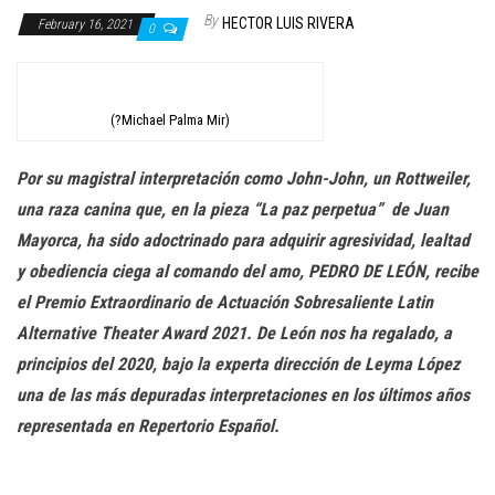
n
By
HECTOR LUIS RIVERA
February 16, 2021
0
(?Michael Palma Mir)
Por su magistral interpretación como
John-John, un Rottweiler,
una raza canina que, en la pieza “La paz perpetua”
de Juan
Mayorca, ha sido adoctrinado para adquirir agresividad, lealtad
y obediencia ciega al comando del amo, PEDRO DE LEÓN, recibe
el Premio Extraordinario de Actuación Sobresaliente Latin
Alternative Theater Award 2021. De León nos ha regalado, a
principios del 2020, bajo la experta dirección de Leyma López
una de las más depuradas interpretaciones en los últimos años
representada en Repertorio Español.