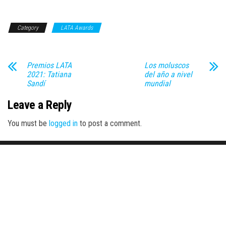
Category
LATA Awards
Premios LATA
Los moluscos
2021: Tatiana
del año a nivel
Sandí
mundial
Leave a Reply
You must be
logged in
to post a comment.
Proudly powered by
WordPress
|
Theme:
Envo Magazine