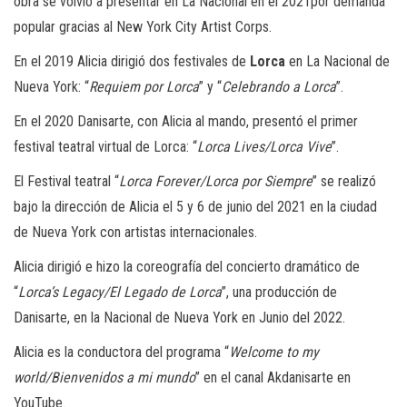
obra se volvió a presentar en La Nacional en el 2021por demanda
popular gracias al New York City Artist Corps.
En el 2019 Alicia dirigió dos festivales de
Lorca
en La Nacional de
Nueva York: “
Requiem por Lorca
” y “
Celebrando a Lorca
”.
En el 2020 Danisarte, con Alicia al mando, presentó el primer
festival teatral virtual de Lorca: “
Lorca Lives/Lorca Vive
”.
El Festival teatral “
Lorca Forever/Lorca por Siempre
” se realizó
bajo la dirección de Alicia el 5 y 6 de junio del 2021 en la ciudad
de Nueva York con artistas internacionales.
Alicia dirigió e hizo la coreografía del concierto dramático de
“
Lorca’s Legacy/El Legado de Lorca
”, una producción de
Danisarte, en la Nacional de Nueva York en Junio del 2022.
Alicia es la conductora del programa “
Welcome to my
world/Bienvenidos a mi mundo
” en el canal Akdanisarte en
YouTube.