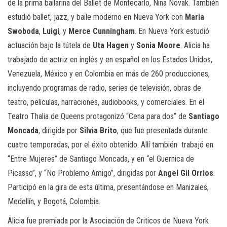
de la prima bailarina del Ballet de Montecarlo, Nina Novak. También
estudió ballet, jazz, y baile moderno en Nueva York con
Maria
Swoboda
,
Luigi
, y
Merce Cunningham
. En Nueva York estudió
actuación bajo la tútela de
Uta Hagen
y
Sonia Moore
. Alicia ha
trabajado de actriz en inglés y en español en los Estados Unidos,
Venezuela, México y en Colombia en más de 260 producciones,
incluyendo programas de radio, series de televisión, obras de
teatro, películas, narraciones, audiobooks, y comerciales.
En el
Teatro Thalia de Queens protagonizó “Cena para dos” de
Santiago
Moncada
, dirigida por
Silvia Brito
, que fue presentada durante
cuatro temporadas, por el éxito obtenido. Allí también trabajó en
“Entre Mujeres” de Santiago Moncada, y en “el Guernica de
Picasso”, y “No Problemo Amigo”, dirigidas por
Angel Gil Orrios
.
Participó en la gira de esta última, presentándose en Manizales,
Medellín, y Bogotá, Colombia.
Alicia fue premiada por la Asociación de Criticos de Nueva York