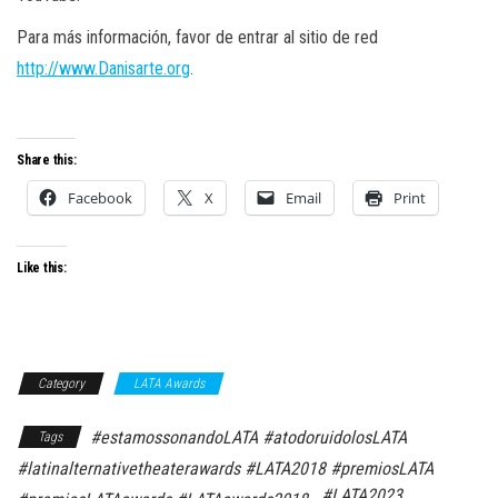
Para más información, favor de entrar al sitio de red
http://www.Danisarte.org
.
Share this:
Facebook
X
Email
Print
Like this:
Category
LATA Awards
#estamossonandoLATA #atodoruidolosLATA
Tags
#latinalternativetheaterawards #LATA2018 #premiosLATA
#LATA2023