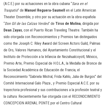
(A.C.E.) por su actuaciones en la obra cubana “
Sara en el
Traspatio
” de
Manuel Reguera-Saumell
en el Latin American
Theater Ensemble, y otro por su actuación en la obra española
“
Don Gil de las Calzas Verdes
” de
Tirso de Molina
, dirigida por
Dean Zayas
, con el Puerto Rican Traveling Theatre. También ha
sido otorgada con Reconocimientos y Premios tan distinguidos
como the Joseph C. Riley Award del Screen Actors Guild, Palmas
de Oro, Valores Humanos, del Ayuntamiento Constitucional y el
Instituto de Protección a la Infancia de Nezahualcoyotl, México,
Premio Arte, Premio Especial de H.O.L.A., la Medalla de Bronce de
la Sociedad Académica de Educación de Francia, el
Reconocimiento “Gabriela Mistral, Frida Kahlo, Julia de Burgos” del
Comité Internacional Galo Plaza , y Premio Especial A.C.E. por su
trayectoria profesional y sus contribuciones a la profesión teatral y
la cultura. Recientemente fue otorgada con el RECONOCIMIENTO
CONCEPCION ARENAL PONTE por el Centro Cultural