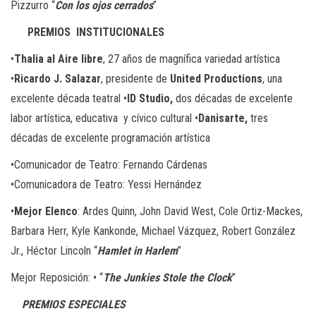
Pizzurro “
Con los ojos cerrados
”
PREMIOS
INSTITUCIONALES
•
Thalia al Aire libre
, 27 años de magnífica variedad artística
•
Ricardo J. Salazar
, presidente de
United Productions
, una
excelente década teatral •
ID Studio,
dos décadas de excelente
labor artística, educativa
y cívico cultural •
Danisarte,
tres
décadas de excelente programación artística
•Comunicador de Teatro
: Fernando Cárdenas
•Comunicadora de
Teatro:
Yessi Hernández
•
Mejor Elenco
:
Ardes Quinn, John David West, Cole Ortiz-Mackes,
Barbara Herr, Kyle Kankonde, Michael Vázquez, Robert González
Jr., Héctor Lincoln “
Hamlet in Harlem
”
Mejor Reposición
: • “
The Junkies Stole the Clock
”
PREMIOS ESPECIALES