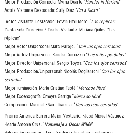
Mejor Producción Comedia
:
Myrna Duarte “
Hamlet in Harlem
”
Actriz Visitante
Destacada:
Sully Diaz “
I’m a Rican”
Actor Visitante
Destacado:
Edwin Emil Moró: “
Las réplicas”
Destacada Dirección / Teatro Visitante
:
Mariana Quiles: “Las
réplicas”
Mejor Actor Unipersonal
:
Marc Parejo, “
Con los ojos cerrados
”
Mejor Actriz Unipersonal: Sandra Gumuzzio “
Los niños perdidos”
Mejor Director Unipersonal
:
Sergio Toyos: “
Con los ojos cerrados
”
Mejor Producción/Unipersonal: Nicolás Degliantoni “
Con los ojos
cerrados
”
Mejor iluminación: María-Cristina Fusté “
Mercado libre
”
Mejor Escenografía:
Omayra Garriga
“
Mercado libre
”
Composición Musical: •
Naiel Ibarrola “
Con los ojos cerrados
”
Premio America Barrera Mejor Vestuario
: •José Miguel Vásquez
•María Antonia Cruz, “
Homenaje a Oscar Wilde
”
Valores Emergentes
:
•Lucy Santiago: Escritura y actuación: