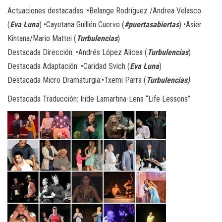
Actuaciones destacadas: •Belange Rodríguez /Andrea Velasco
(
Eva Luna
) •
Cayetana Guillén Cuervo (
#puertasabiertas
) •
Asier
Kintana/Mario Mattei (
Turbulencias
)
Destacada Dirección: •Andrés López Alicea (
Turbulencias
)
Destacada Adaptación: •Caridad Svich (
Eva Luna
)
Destacada Micro Dramaturgia:
•Txemi Parra (
Turbulencias)
Destacada Traducción: Iride Lamartina-Lens “Life Lessons”