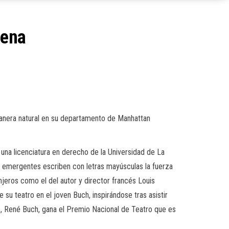
cena
anera natural
en su departamento de Manhattan
una licenciatura en derecho de la Universidad de La
s emergentes escriben con letras mayúsculas la fuerza
njeros como el del autor y director francés Louis
de su teatro
en
el joven
Buch
, inspirándose tras asistir
os, René
Bu
ch
, gana el Premio Nacional de
Teatro
que es