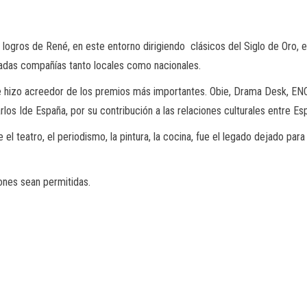
s
logros de René, en este entorno
dirigiendo clásicos del Siglo de Oro,
acadas compañías tanto locales como nacionales.
, se hizo acreedor de los premios más importantes.
Obie
, Drama
Desk
, EN
los I
de España, por su contribución a las relaciones culturales entre Es
de el teatro, el periodismo, la pintura, la cocina, fue el legado dejado pa
iones sean permitidas.