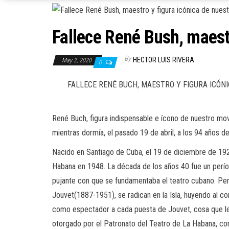
Fallece René Bush, maestr
By
HECTOR LUIS RIVERA
May 2, 2020
0
FALLECE RENÉ BUCH, MAESTRO Y FIGURA
ICÓNI
René
Buch
, figura indispensable e ícono de nuestro mo
m
ientras
dormí
a
,
el pasado 19 de abril, a los 94 años d
Nacido en Santiago de Cuba, el 19 de diciembre de 192
Habana en 1948. La década de los años 40 fue un perío
pujante con que se fundamentaba el teatro cubano. Pe
Jouvet
(18
87-1951), se radican en la Isla, huyendo al con
como espectador
a
cada puesta de
Jouvet
, cosa que l
otorgado por el Patronato del Teatro de La Habana,
con