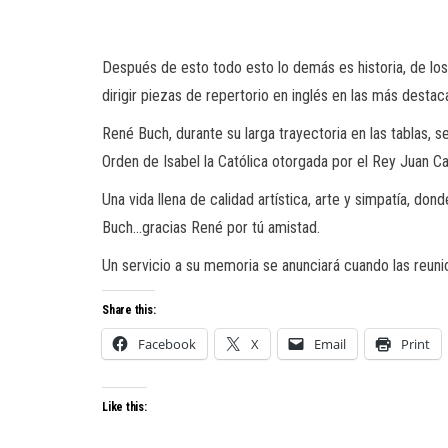
Después de esto todo es
to lo demás es
historia, de lo
dirigir piezas de repertorio en inglés en las más dest
René
Buch
, durante su larga trayectoria en las tablas
Orden de Isabel la
Católica
otorgada por el Rey Juan Car
Una vida llena de calidad artística, arte y simpatía, don
Buch
…gracias René por tú amistad.
Un servicio a su memoria se anunciará cuando las reun
Share this:
Facebook
X
Email
Print
Like this: