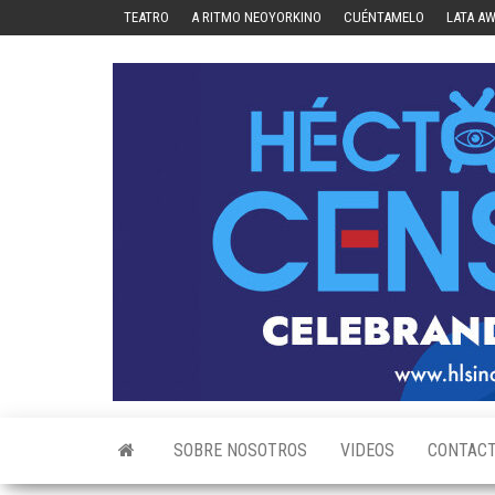
Skip
TEATRO
A RITMO NEOYORKINO
CUÉNTAMELO
LATA A
to
the
content
SOBRE NOSOTROS
VIDEOS
CONTAC