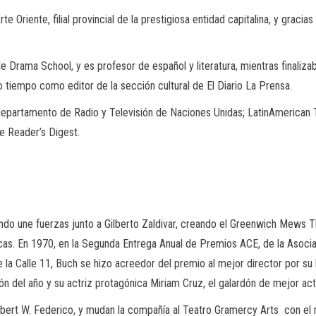
e Oriente, filial provincial de la prestigiosa entidad capitalina, y gracia
Yale Drama
School
, y es profesor de español y literatura, mientras finaliz
mo tiempo como editor de la sección cultural de El Diario La Prensa.
 departamento de Radio y
Televisión de Naciones Unidas;
Latin
American T
de
Reader’s
Digest
.
do une fuerzas junto a Gilberto
Zaldivar
, creando el Greenwich
Mews
T
cas. En 1970,
en la Segunda Entrega Anual de Premios ACE, de la
Asocia
e la Calle 11,
Buch
se hizo acreedor del premio al mejor director por su 
ón del año y su actriz protagónica Miriam Cruz, el galardón de mejor act
obert W. Federico, y mudan la compañía al Teatro
Gramercy
Arts con
el 