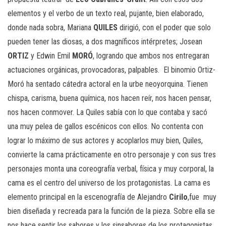
elementos y el verbo de un texto real, pujante, bien elaborado,
donde nada sobra, Mariana
QUILES
dirigió, con el poder que solo
pueden tener las diosas, a dos magníficos intérpretes; Josean
ORTIZ
y Edwin Emil
MORÓ
, logrando que ambos nos entregaran
actuaciones orgánicas, provocadoras, palpables.
El binomio Ortiz-
Moró ha sentado cátedra actoral en la urbe neoyorquina. Tienen
chispa, carisma, buena química, nos hacen reír, nos hacen pensar,
nos hacen conmover. La Quiles sabía con lo que contaba y sacó
una muy pelea de gallos escénicos con ellos. No contenta con
lograr lo máximo de sus actores y acoplarlos muy bien, Quiles,
convierte la cama prácticamente en otro personaje y con sus tres
personajes monta una coreografía verbal, física y muy corporal, la
cama es el centro del universo de los protagonistas. La cama es
elemento principal en la escenografía de Alejandro
Cirilo
,fue
muy
bien diseñada y recreada para la función de la pieza. Sobre ella se
nos hace sentir los sabores y los sinsabores de los protagonistas