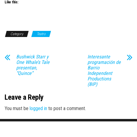
Like this:
Category
Teatro
Bushwick Starr y
Interesante
One Whale’s Tale
programación de
presentan,
Barrio
“Quince”
Independent
Productions
(BIP)
Leave a Reply
You must be
logged in
to post a comment.
Proudly powered by
WordPress
|
Theme:
Envo Magazine