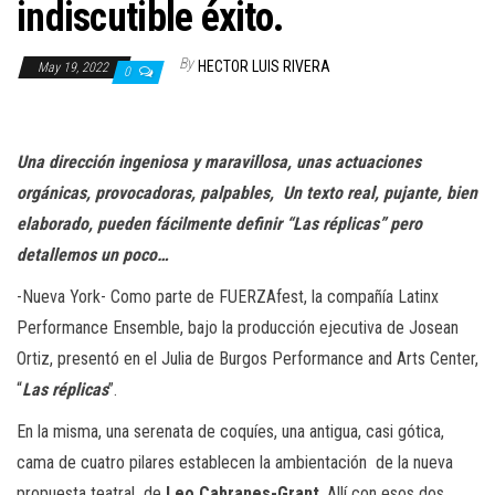
n
indiscutible éxito.
By
HECTOR LUIS RIVERA
May 19, 2022
0
Una dirección ingeniosa y maravillosa, unas actuaciones
orgánicas, provocadoras, palpables,
Un texto real, pujante, bien
elaborado, pueden fácilmente definir “Las réplicas” pero
detallemos un poco…
-Nueva York- Como parte de FUERZAfest, la compañía Latinx
Performance Ensemble, bajo la producción ejecutiva de Josean
Ortiz, presentó en el Julia de Burgos Performance and Arts Center,
“
Las réplicas
”.
En la misma, una serenata de coquíes, una antigua, casi gótica,
cama de cuatro pilares establecen la ambientación de la nueva
propuesta teatral de
Leo Cabranes-Grant
. Allí con esos dos