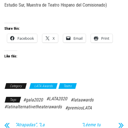
Estudio Sur, Muestra de Teatro Hispano del Comisionado)
Share this:
Facebook
X
Email
Print
Like this:
Category
LATA Awards
Teatro
#LATA2020
#gala2020
#lataawards
Tags
#latinalternativetheaterawards
#premiosLATA
“Atrapadas”, “La
“Léeme tu