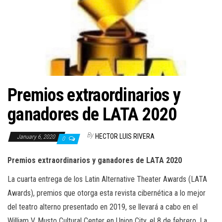
n
Premios extraordinarios y
ganadores de LATA 2020
By
HECTOR LUIS RIVERA
January 6, 2020
0
Premios extraordinarios y ganadores de LATA 2020
La cuarta entrega de los Latin Alternative Theater Awards (LATA
Awards), premios que otorga esta revista cibernética a lo mejor
del teatro alterno presentado en 2019, se llevará a cabo en el
William V. Musto Cultural Center en Union City, el 8 de febrero. La