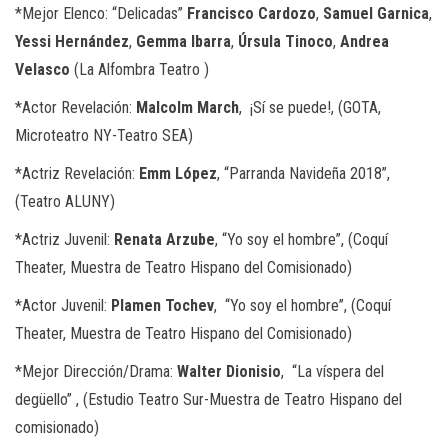
*
Mejor Elenco: “Delicadas”
Francisco Cardozo
,
Samuel Garnica
,
Yessi Hernández
,
Gemma Ibarra
,
Úrsula Tinoco
,
Andrea
Velasco
(La Alfombra Teatro )
*
Actor Revelación:
Malcolm March
,
¡Sí se puede!, (GOTA,
Microteatro NY-Teatro SEA)
*
Actriz Revelación:
Emm López
, “Parranda Navideña 2018”,
(Teatro ALUNY)
*
Actriz Juvenil:
Renata Arzube
, “Yo soy el hombre”, (Coquí
Theater, Muestra de Teatro Hispano del Comisionado)
*
Actor Juvenil:
Plamen Tochev
,
“Yo soy el hombre”, (Coquí
Theater, Muestra de Teatro Hispano del Comisionado)
*
Mejor Dirección/Drama:
Walter Dionisio
,
“La víspera del
degüello” , (Estudio Teatro Sur-Muestra de Teatro Hispano del
comisionado)