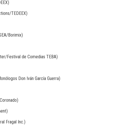
DEEX)
uctions/TEDEEX)
 SEA/Borimix)
ater/Festival de Comedias TEBA)
Monólogos Don Iván García Guerra)
 Coronado)
ment)
al Fragal Inc.)