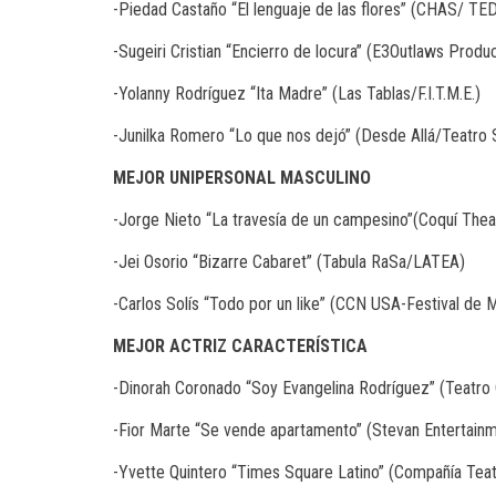
-Piedad Castaño “El lenguaje de las flores” (CHAS/ TE
-Sugeiri Cristian “Encierro de locura” (E3Outlaws Prod
-Yolanny Rodríguez “Ita Madre” (Las Tablas/F.I.T.M.E.)
-Junilka Romero “Lo que nos dejó” (Desde Allá/Teatro
MEJOR
UNIPERSONAL
MASCULINO
-Jorge Nieto “La travesía de un campesino”(Coquí The
-Jei Osorio “Bizarre Cabaret” (Tabula RaSa/LATEA)
-Carlos Solís “Todo por un like” (CCN USA-Festival de 
MEJOR
ACTRIZ
CARACTERÍSTICA
-Dinorah Coronado “Soy Evangelina Rodríguez” (Teatro
-Fior Marte “Se vende apartamento” (Stevan Entertain
-Yvette Quintero “Times Square Latino” (Compañía Teatr