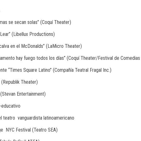
a
imas se secan solas” (Coquí Theater)
Lear” (Libellux Productions)
calva en el McDonalds” (LaMicro Theater)
tamento hay fuego todos los días” (Coquí Theater/Festival de Comedia
nte “Times Square Latino” (Compañía Teatral Fragal Inc.)
o (Republik Theater)
 (Stevan Entertainment)
o-educativo
l teatro
vanguardista latinoamericano
ge
NYC Festival (Teatro SEA)