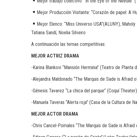
Mejor trabajo colectivo: “In the Eye of the Needle”
Mejor Producción Visitante: “Corazón de papel: A Hu
Mejor Elenco: “Miss Universo USA”(ALUNY); Maholy Ca
Tatiana Sandí, Noelia Silveiro
A continuación las ternas competitivas:
MEJOR
ACTRIZ
DRAMA
-Karina Blankovi “Mansión Herminia” (Teatro de Planta 
-Alejandra Maldonado “The Marquis de Sade is Afraid o
-Génesis Tavarez “La chica del parque” (Coquí Theater)
-Manuela Taveras “Alerta roja” (Casa de la Cultura de 
MEJOR
ACTOR
DRAMA
-Chris Cancel-Pomales “The Marquis de Sade is Afraid 