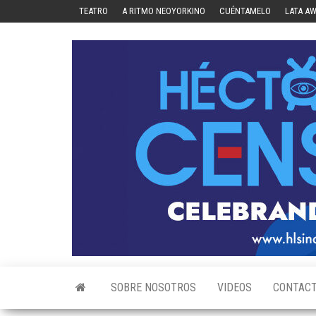
Skip
TEATRO
A RITMO NEOYORKINO
CUÉNTAMELO
LATA A
to
the
content
SOBRE NOSOTROS
VIDEOS
CONTAC