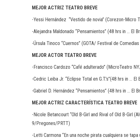
MEJOR
ACTRIZ
TEATRO
BREVE
-Yessi Hernández
“Vestido de novia” (Corezon-Micro 
-Alejandra Maldonado “Pensamientos” (48 hrs in … El
-Úrsula Tinoco “Cuernos” (GOTA/ Festival de Comedia
MEJOR
ACTOR
TEATRO
BREVE
-Francisco Cardozo “Café adulterado” (MicroTeatro N
-Cedric Leiba Jr. “Eclipse Total en G.T.’s”(48 hrs in …
-Gabriel D. Hernández “Pensamientos” (48 hrs in … E
MEJOR
ACTRIZ
CARACTERÍSTICA
TEATRO
BREVE
-Nicole Betancourt “Old B-Girl and Rival of Old B-Girl 
9/Pregones/PRTT)
-Letti Carmona “En una noche pirata cualquiera se tapa 