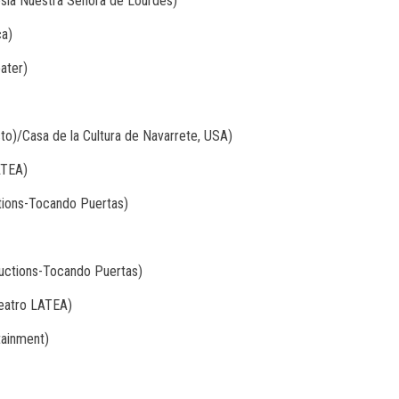
lesia Nuestra Señora de Lourdes)
ca)
ater)
to)/Casa de la Cultura de Navarrete, USA)
ATEA)
uctions-Tocando Puertas)
oductions-Tocando Puertas)
eatro LATEA)
tainment)