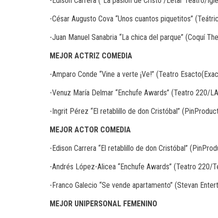
-Edison Carrera (“La pasión de Cristo”/Letar Teatro/Ig
-César Augusto Cova “Unos cuantos piquetitos” (Teátri
-Juan Manuel Sanabria “La chica del parque” (Coquí The
MEJOR
ACTRIZ
COMEDIA
-Amparo Conde “Vine a verte ¡Ve!” (Teatro Esacto(Exac
-Venuz María Delmar “Enchufe Awards” (Teatro 220/L
-Ingrit Pérez “El retablillo de don Cristóbal” (PinProd
MEJOR
ACTOR
COMEDIA
-Edison Carrera “El retablillo de don Cristóbal” (PinPr
-Andrés López-Alicea “Enchufe Awards” (Teatro 220/T
-Franco Galecio “Se vende apartamento” (Stevan Enter
MEJOR
UNIPERSONAL
FEMENINO