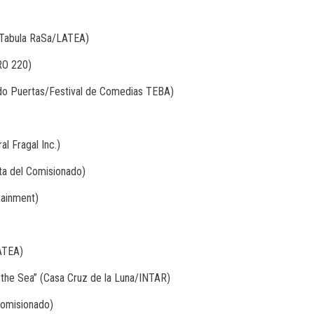
 (Tabula RaSa/LATEA)
RO 220)
ndo Puertas/Festival de Comedias TEBA)
l Fragal Inc.)
ta del Comisionado)
tainment)
LATEA)
 the Sea” (Casa Cruz de la Luna/INTAR)
Comisionado)