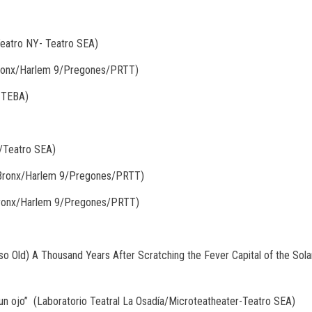
Teatro NY- Teatro SEA)
 Bronx/Harlem 9/Pregones/PRTT)
s TEBA)
Y/Teatro SEA)
 El Bronx/Harlem 9/Pregones/PRTT)
l Bronx/Harlem 9/Pregones/PRTT)
(Also Old) A Thousand Years After Scratching the Fever Capital of the Sol
un ojo”
(Laboratorio Teatral La Osadía/Microteatheater-Teatro SEA)