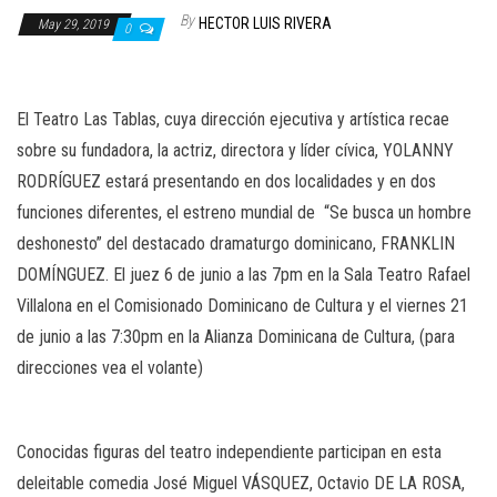
n
By
HECTOR LUIS RIVERA
May 29, 2019
0
El Teatro Las Tablas, cuya dirección ejecutiva y artística recae
sobre su fundadora, la actriz, directora y líder cívica, YOLANNY
RODRÍGUEZ estará presentando en dos localidades y en dos
funciones diferentes, el estreno mundial de
“Se busca un hombre
deshonesto” del destacado dramaturgo dominicano, FRANKLIN
DOMÍNGUEZ. El juez 6 de junio a las 7pm en la Sala Teatro Rafael
Villalona en el Comisionado Dominicano de Cultura y el viernes 21
de junio a las 7:30pm en la Alianza Dominicana de Cultura, (para
direcciones vea el volante)
Conocidas figuras del teatro independiente participan en esta
deleitable comedia
José Miguel VÁSQUEZ, Octavio DE LA ROSA,