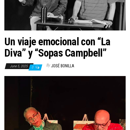
n
Un viaje emocional con “La
Diva” y “Sopas Campbell”
By
JOSÉ BONILLA
June 5, 2025
0