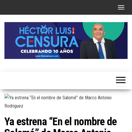
Skip
T
to
o
the
g
content
g
l
e
n
a
Héctor
v
Luis Sin
i
Censura
g
a
t
i
Ya estrena “En el nombre de
o