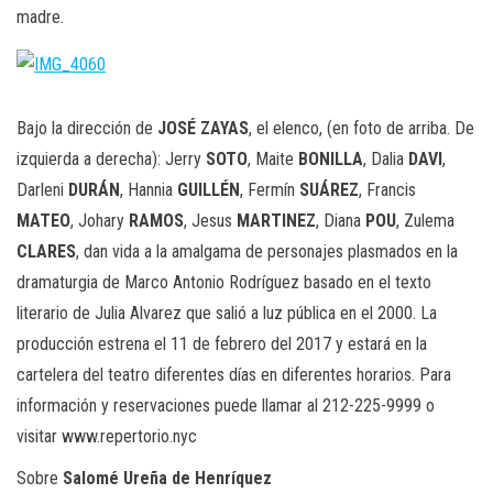
madre.
Bajo la dirección de
JOSÉ
ZAYAS
, el elenco, (en foto de arriba. De
izquierda a derecha): Jerry
SOTO
, Maite
BONILLA
, Dalia
DAVI
,
Darleni
DURÁN
, Hannia
GUILLÉN
, Fermín
SUÁREZ
, Francis
MATEO
, Johary
RAMOS
, Jesus
MARTINEZ
, Diana
POU
, Zulema
CLARES
, dan vida a la amalgama de personajes plasmados en la
dramaturgia de Marco Antonio Rodríguez basado en el texto
literario de Julia Alvarez que salió a luz pública en el 2000. La
producción estrena el 11 de febrero del 2017 y estará en la
cartelera del teatro diferentes días en diferentes horarios. Para
información y reservaciones puede llamar al 212-225-9999 o
visitar www.repertorio.nyc
Sobre
Salomé Ureña de Henríquez