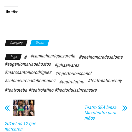
Like this:
Category
Teatro
#camilahenriquezureña
#
#enelnombredesalome
Tags
#eugeniomariadehostos
#juliaalvarez
#marcoantoniorodriguez
#repertorioespañol
#salomeureñadehenriquez
#teatrolatinoenny
#teatrolatino
#teatroteba #teatrolatino #hectorluissincensura
Teatro SEA lanza
Microteatro para
niños
2016-Los 12 que
marcaron