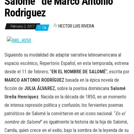
Salomé” de Marco Antonio
n
Rodriguez
By
HECTOR LUIS RIVERA
February 2, 2017
0
Siguiendo su modalidad de adaptar narrativa latinoamericana al
espacio escénico, Repertorio Español, en esta temporada, estrena
desde el 11 de febrero; “
EN EL NOMBRE DE SALOMÉ
“, escrita por
MARCO ANTONIO RODRÍGUEZ
basada en la épica novela de
ficción de
JULIA ÁLVAREZ
, sobre la poetisa dominicana
Salomé
Ureña Henríquez
. Nacida en la década de 1850, en un momento
de intensa represión política y confusión; los fervientes poemas
patrióticos de Salomé la convirtieron en un icono nacional. “
En el
nombre de Salomé
” es igualmente la historia de la hija de Salomé,
Camila, quien crece en el exilio, bajo la sombra de la leyenda de su