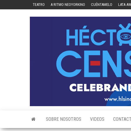
Skip
TEATRO
A RITMO NEOYORKINO
CUÉNTAMELO
LATA A
to
the
content
SOBRE NOSOTROS
VIDEOS
CONTAC