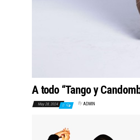
A todo “Tango y Candombe
By
ADMIN
May 28, 2024
0