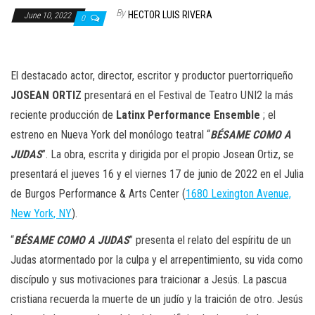
n
By
HECTOR LUIS RIVERA
June 10, 2022
0
El destacado actor, director, escritor y productor puertorriqueño
JOSEAN ORTIZ
presentará en el Festival de Teatro UNI2 la más
reciente producción de
Latinx Performance Ensemble
; el
estreno en Nueva York del monólogo teatral “
BÉSAME COMO A
JUDAS
”. La obra, escrita y dirigida por el propio Josean Ortiz, se
presentará el jueves 16 y el viernes 17 de junio de 2022 en el Julia
de Burgos Performance & Arts Center (
1680 Lexington Avenue,
New York, NY
).
“
BÉSAME COMO A JUDAS
”
presenta el relato del espíritu de un
Judas atormentado por la culpa y el arrepentimiento, su vida como
discípulo y sus motivaciones para traicionar a Jesús. La pascua
cristiana recuerda la muerte de un judío y la traición de otro. Jesús