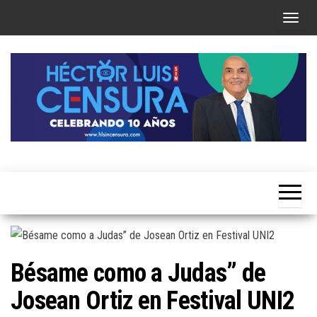
Skip
T
to
o
the
g
content
g
l
e
n
a
Héctor
v
Luis Sin
i
Censura
g
a
t
Bésame como a Judas” de
i
Josean Ortiz en Festival UNI2
o