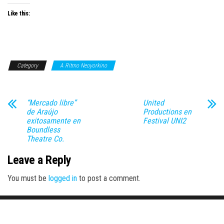
Like this:
Category
A Ritmo Neoyorkino
“Mercado libre”
United
de Araújo
Productions en
exitosamente en
Festival UNI2
Boundless
Theatre Co.
Leave a Reply
You must be
logged in
to post a comment.
Proudly powered by
WordPress
|
Theme:
Envo Magazine