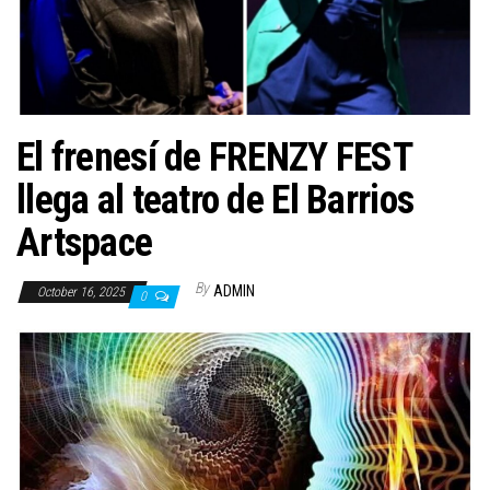
n
El frenesí de FRENZY FEST
llega al teatro de El Barrios
Artspace
By
ADMIN
October 16, 2025
0