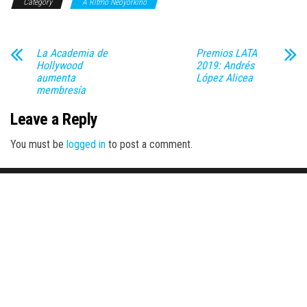
Category
A Ritmo Neoyorkino
La Academia de
Premios LATA
Hollywood
2019: Andrés
aumenta
López Alicea
membresía
Leave a Reply
You must be
logged in
to post a comment.
Proudly powered by
WordPress
|
Theme:
Envo Magazine