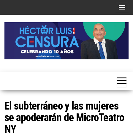
Skip
T
to
o
the
g
content
g
l
e
n
a
Héctor
v
Luis Sin
i
Censura
g
a
El subterráneo y las mujeres
t
se apoderarán de MicroTeatro
i
o
NY