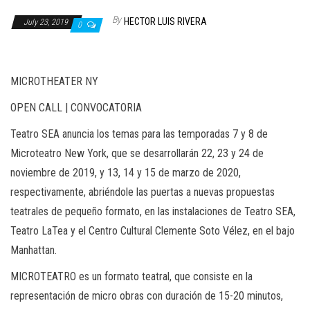
n
By
HECTOR LUIS RIVERA
July 23, 2019
0
MICROTHEATER NY
OPEN CALL | CONVOCATORIA
Teatro SEA
anuncia los temas para las temporadas 7 y 8 de
Microteatro New York
, que se desarrollarán 22, 23 y 24 de
noviembre de 2019, y 13, 14 y 15 de marzo de 2020,
respectivamente, abriéndole las puertas a nuevas propuestas
teatrales de pequeño formato, en las instalaciones de Teatro SEA,
Teatro LaTea y el Centro Cultural Clemente Soto Vélez, en el bajo
Manhattan.
MICROTEATRO e
s un formato teatral, que consiste en la
representación de micro obras con duración de 15-20 minutos,