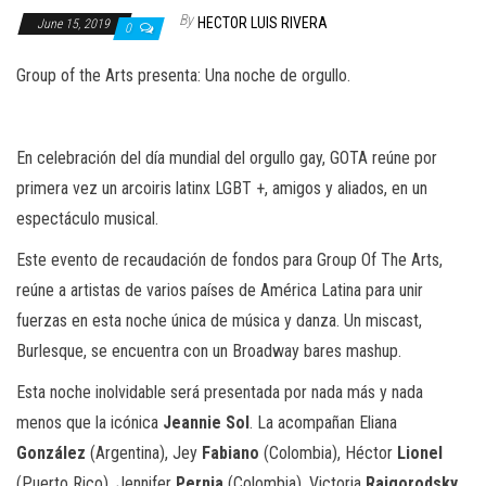
n
By
HECTOR LUIS RIVERA
June 15, 2019
0
Group of the Arts presenta: Una noche de orgullo.
En celebración del día mundial del orgullo gay, GOTA reúne por
primera vez un arcoiris latinx LGBT +, amigos y aliados, en un
espectáculo musical.
Este evento de recaudación de fondos para Group Of The Arts,
reúne a artistas de varios países de América Latina para unir
fuerzas en esta noche única de música y danza. Un miscast,
Burlesque, se encuentra con un Broadway bares mashup.
Esta noche inolvidable será presentada por nada más y nada
menos que la icónica
Jeannie Sol
. La acompañan Eliana
González
(Argentina), Jey
Fabiano
(Colombia), Héctor
Lionel
(Puerto Rico), Jennifer
Pernia
(Colombia), Victoria
Raigorodsky