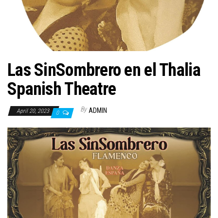
n
Las SinSombrero en el Thalia
Spanish Theatre
By
ADMIN
April 20, 2023
0