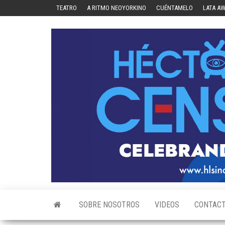
Skip
TEATRO
A RITMO NEOYORKINO
CUÉNTAMELO
LATA A
to
the
content
SOBRE NOSOTROS
VIDEOS
CONTAC