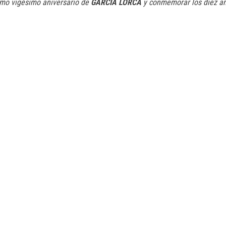
imo vigésimo aniversario de
GARCÍA LORCA
y conmemorar los diez añ