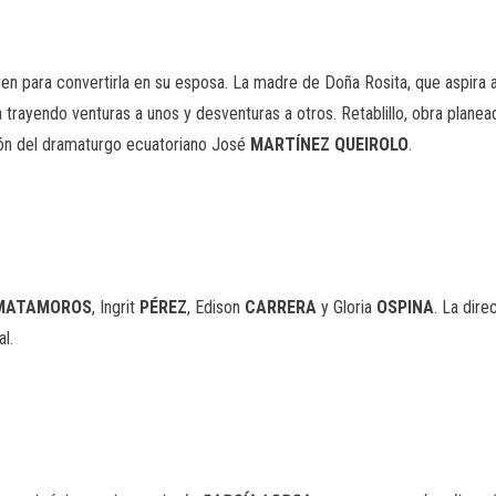
oven para convertirla en su esposa. La madre de Doña Rosita, que aspira 
a trayendo venturas a unos y desventuras a otros. Retablillo, obra planead
ión del dramaturgo ecuatoriano José
MARTÍNEZ QUEIROLO
.
MATAMOROS
, Ingrit
PÉREZ
, Edison
CARRERA
y Gloria
OSPINA
. La dir
al.