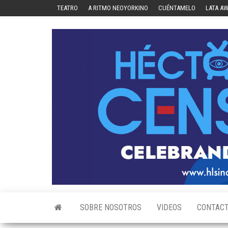
Skip
TEATRO
A RITMO NEOYORKINO
CUÉNTAMELO
LATA A
to
the
content
SOBRE NOSOTROS
VIDEOS
CONTAC