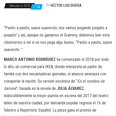
n
By
HECTOR LUIS RIVERA
February 3, 2018
0
“Pasito a pasito, suave suavecito, nos vamos pegando poquito a
poquito” y así, aunque no ganamos el Grammy, debemos leer este
chismorreo a vel si se nos pega algo bueno, “Pasito a pasito, suave
suavecito…”
MARCO ANTONIO RODRÍGUEZ
ha comenzado el 2018 por todo
lo alto; un comercial para IKEA, donde interpreta un padre de
familia con dos encantadoras gemelas, el anuncio amenaza con
conquistar la nación. Su versión escénica de “
En el nombre de
Salomé
”, basada en la novela de
JULIA ÁLVAREZ
,
indiscutiblemente la mejor puesta en escena del 2017 del teatro
latino de nuestra ciudad, por demanda popular regresa el 16 de
febrero a Repertorio Español. La pieza gana el premio de