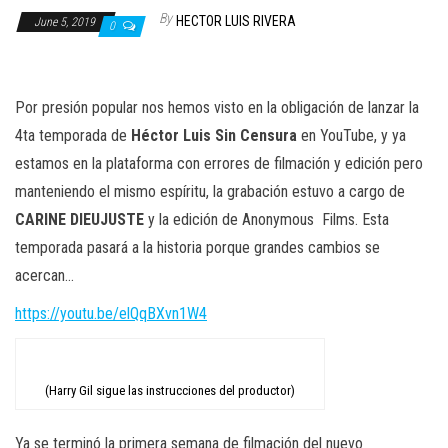
n
By
HECTOR LUIS RIVERA
June 5, 2019
0
Por presión popular nos hemos visto en la obligación de lanzar la
4ta temporada de
Héctor Luis Sin Censura
en YouTube, y ya
estamos en la plataforma con errores de filmación y edición pero
manteniendo el mismo espíritu, la grabación estuvo a cargo de
CARINE DIEUJUSTE
y la edición de Anonymous
Films. Esta
temporada pasará a la historia porque grandes cambios se
acercan…
https://youtu.be/elQqBXvn1W4
(Harry Gil sigue las instrucciones del productor)
Ya se terminó la primera semana de filmación del nuevo