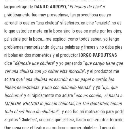
largometraje de
DANILO ARROYO
; “
El tesoro de Lisa
” y
prácticamente fue muy provechosa, tan provechosa que yo
aprendí lo que es “una chuleta” sÍ señores, en cine “chuleta” no es
lo que usted se mete en la boca sino lo que se mete por los ojos,
pa’ salirle por la boca… me explico; como todos saben, yo tengo
problemas memorizando algunas palabras y frases y no daba pies
ni bolas en dos momentos y el productor
IORGO PAPOUTSAS
dice “
démosle una chuleta
” y yo pensando “
que carajo tiene que
ver una chuleta con yo soltar esta morcilla
”, y el productor me
aclara que ”
una chuleta es escribir en un papel o cartón las
líneas necesitadas
y uno con disimulo leerlas
” y yo “
uy… que
bochorno
” y el rápidamente me aclara “
eso es común,
si hasta a
MARLON
BRANDO le ponían chuletas, en The Godfather, tenían
todo el set lleno de chuletas
”,
y eso fue mi motivación para pedir
a gritos “Chuletas”, señores que jartera, hasta con eructos terminé.
Que pena que el teatro no podamos comer chuletas. Luego de