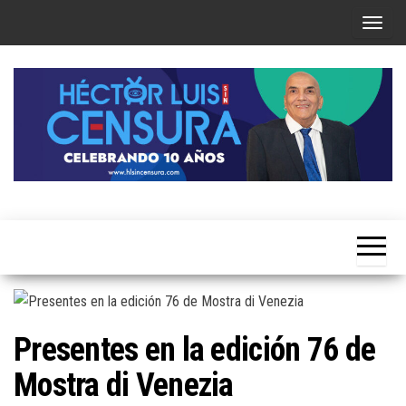
Skip
T
to
o
the
g
content
g
l
e
n
a
Héctor
v
Luis Sin
i
Censura
g
a
t
Presentes en la edición 76 de
i
Mostra di Venezia
o