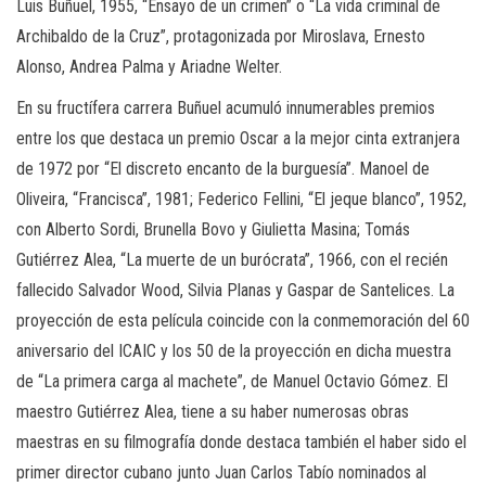
Luis Buñuel, 1955, “Ensayo de un crimen” o “La vida criminal de
Archibaldo de la Cruz”, protagonizada por Miroslava, Ernesto
Alonso, Andrea Palma y Ariadne Welter.
En su fructífera carrera Buñuel acumuló innumerables premios
entre los que destaca un premio Oscar a la mejor cinta extranjera
de 1972 por “El discreto encanto de la burguesía”. Manoel de
Oliveira, “Francisca”, 1981; Federico Fellini, “El jeque blanco”, 1952,
con Alberto Sordi, Brunella Bovo y Giulietta Masina; Tomás
Gutiérrez Alea, “La muerte de un burócrata”, 1966, con el recién
fallecido Salvador Wood, Silvia Planas y Gaspar de Santelices. La
proyección de esta película coincide con la conmemoración del 60
aniversario del ICAIC y los 50 de la proyección en dicha muestra
de “La primera carga al machete”, de Manuel Octavio Gómez. El
maestro Gutiérrez Alea, tiene a su haber numerosas obras
maestras en su filmografía donde destaca también el haber sido el
primer director cubano junto Juan Carlos Tabío nominados al