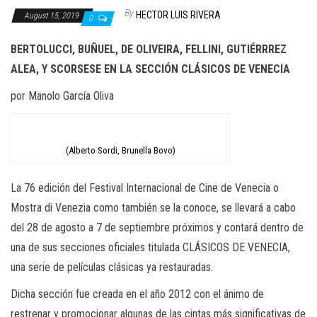
n
By
HECTOR LUIS RIVERA
August 15, 2019
0
BERTOLUCCI, BUÑUEL, DE OLIVEIRA, FELLINI, GUTIÉRRREZ
ALEA, Y SCORSESE EN LA SECCIÓN CLÁSICOS DE VENECIA
por Manolo García Oliva
(Alberto Sordi, Brunella Bovo)
La 76 edición del Festival Internacional de Cine de Venecia o
Mostra di Venezia como también se la conoce, se llevará a cabo
del 28 de agosto a 7 de septiembre próximos y contará dentro de
una de sus secciones oficiales titulada CLÁSICOS DE VENECIA,
una serie de películas clásicas ya restauradas.
Dicha sección fue creada en el año 2012 con el ánimo de
restrenar y promocionar algunas de las cintas más significativas de