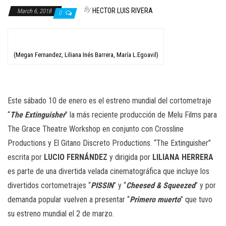
n
By
HECTOR LUIS RIVERA
March 6, 2018
0
(Megan Fernandez, Liliana Inés Barrera, María L.Egoavil)
Este sábado 10 de enero es el estreno mundial del cortometraje
“
The Extinguisher
” la más reciente producción de Melu Films para
The Grace Theatre Workshop en conjunto con Crossline
Productions y El Gitano Discreto Productions. “The Extinguisher”
escrita por
LUCIO FERNÁNDEZ
y dirigida por
LILIANA HERRERA
es parte de una divertida velada cinematográfica que incluye los
divertidos cortometrajes “
PISSIN
” y “
Cheesed & Squeezed
” y por
demanda popular vuelven a presentar “
Primero muerto
” que tuvo
su estreno mundial el 2 de marzo.