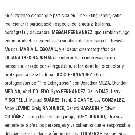
En el extenso elenco que participa en “The Extinguisher”, cabe
mencionar la participación especial de la actriz, bailarina,
coreógrafa y educadora,
MEGAN FERNANDEZ
, que también funge
como productora ejecutiva, la sicóloga del programa La Revista
Musical
MARÍA L. EGOAVIL
, y el debut cinematográfico de
LILIANA INÉS BARRERA
que interpreta un interesantísimo
personaje, creado por el inigualable, actor, director, productor y
protagonista de la historia
LUCIO FERNÁNDEZ
. Otros
protagonistas de “The Extinguisher” son Jonathan MEZA, Brandon
MEDINA
, Abel
TOLEDO
, Ryan
FERNANDEZ
, Saulo
DIAZ
, Larry
PISCITELLI
, Manuel
SUÁREZ
, Frank
GIGANTE
, Jay
GONZALEZ
,
Abby
LEVINE
, Graig
RADHUBER
, Gerard
KARABIN
, y Edwin
ORDÓÑEZ
. La capitana del maquillaje, RUBY
JURADO
, otra vez
embellece o afea los personajes y ya sabemos que el responsable
del maquillaje de Barrera fue Ángel David
DUVERGE
, ya que en su